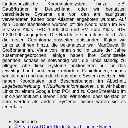
länderspezifische Koordinatensystem hinzu, z.B.
Gauß/Krüger in Deutschland, oder wir benutzten
verschiedene Systeme, die von den am häufigsten
verwendeten Karten oder Atlanten angeboten wurden. Auf
den Deutschlandseiten wurden oft die Koordinaten im RV
Strassen Atlas BRD 1:300.000 und RV Euro Atlas DDR
1:300.000 angegeben. Die Nachteile sind offensichtlich. Als
die ersten Geoinformationsseiten entstanden, fügten wir
Links zu ihnen hinzu, die bekannteste war MapQuest für
Großbritannien. Viele von ihnen sind im Laufe der Jahre
zusammengebrochen, einige haben ihre Schnittstelle
geändert, sodass es notwendig war, die Links ständig zu
pflegen. Alle diese Systeme funktionieren nur für das
jeweilige Land, und einige erfordern Papierkarten, sodass
wir sie nach und nach durch das obere System ersetzen. Wir
haben Koordinaten und Beschreibungen im Abschnitt
Lagebeschreibung
in
Nützliche Informationen
, und wir haben
Links zu einem Google kmz POI und zu OpenStreetMap im
Link-Abschnitt am unteren Ende. Wir hoffen, dass sie stabiler
sein werden als andere Systeme, bisher waren sie es
jedenfalls.
Siehe auch
Auf Duck Duck Go nach "online Karten