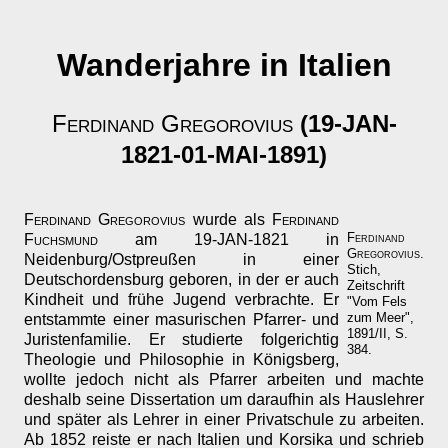
Wanderjahre in Italien
Ferdinand Gregorovius
(19-JAN-
1821-01-MAI-1891)
Ferdinand Gregorovius
wurde als
Ferdinand
Ferdinand
Fuchsmund
am 19-JAN-1821 in
Gregorovius
.
Neidenburg/Ostpreußen in einer
Stich,
Deutschordensburg geboren, in der er auch
Zeitschrift
Kindheit und frühe Jugend verbrachte. Er
"Vom Fels
zum Meer",
entstammte einer masurischen Pfarrer- und
1891/II, S.
Juristenfamilie. Er studierte folgerichtig
384.
Theologie und Philosophie in Königsberg,
wollte jedoch nicht als Pfarrer arbeiten und machte
deshalb seine Dissertation um daraufhin als Hauslehrer
und später als Lehrer in einer Privatschule zu arbeiten.
Ab 1852 reiste er nach Italien und Korsika und schrieb