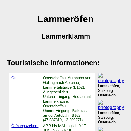
Lammeröfen
Lammerklamm
Touristische Informationen:
Ort:
Oberscheffau. Autobahn von
Golling nach Abtenau,
Lammeröfen,
Lammertalstraße (B162).
Salzburg,
Ausgeschildert.
Österreich.
Unterer Eingang: Restaurant
Lammerklause,
Oberscheffau.
Oberer Eingang: Parkplatz
Lammeröfen,
an der Autobahn B162.
Salzburg,
(47.587819, 13.269271)
Österreich.
Öffnungszeiten:
APR bis MAI täglich 9-17.
JUN täglich 9-18.