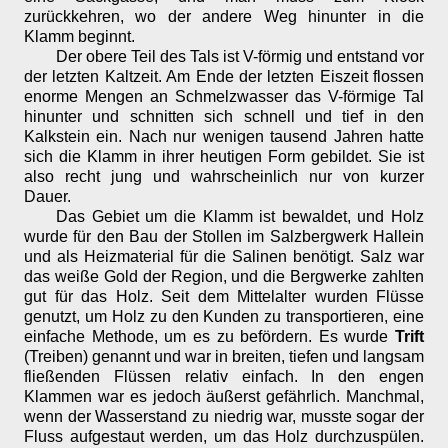
zurückkehren, wo der andere Weg hinunter in die
Klamm beginnt.
Der obere Teil des Tals ist V-förmig und entstand vor
der letzten Kaltzeit. Am Ende der letzten Eiszeit flossen
enorme Mengen an Schmelzwasser das V-förmige Tal
hinunter und schnitten sich schnell und tief in den
Kalkstein ein. Nach nur wenigen tausend Jahren hatte
sich die Klamm in ihrer heutigen Form gebildet. Sie ist
also recht jung und wahrscheinlich nur von kurzer
Dauer.
Das Gebiet um die Klamm ist bewaldet, und Holz
wurde für den Bau der Stollen im Salzbergwerk Hallein
und als Heizmaterial für die Salinen benötigt. Salz war
das weiße Gold der Region, und die Bergwerke zahlten
gut für das Holz. Seit dem Mittelalter wurden Flüsse
genutzt, um Holz zu den Kunden zu transportieren, eine
einfache Methode, um es zu befördern. Es wurde
Trift
(Treiben) genannt und war in breiten, tiefen und langsam
fließenden Flüssen relativ einfach. In den engen
Klammen war es jedoch äußerst gefährlich. Manchmal,
wenn der Wasserstand zu niedrig war, musste sogar der
Fluss aufgestaut werden, um das Holz durchzuspülen.