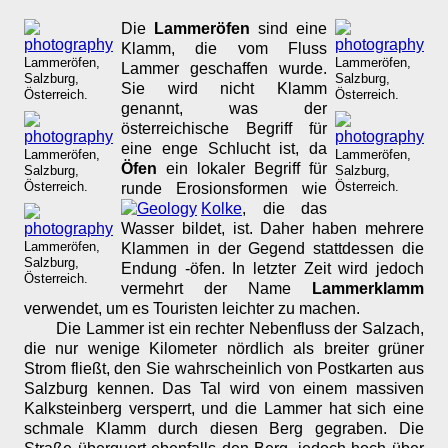
Die
Lammeröfen
sind eine
Klamm, die vom Fluss
Lammeröfen,
Lammeröfen,
Lammer geschaffen wurde.
Salzburg,
Salzburg,
Sie wird nicht Klamm
Österreich.
Österreich.
genannt, was der
österreichische Begriff für
eine enge Schlucht ist, da
Lammeröfen,
Lammeröfen,
Öfen
ein lokaler Begriff für
Salzburg,
Salzburg,
Österreich.
Österreich.
runde Erosionsformen wie
Kolke
, die das
Wasser bildet, ist. Daher haben mehrere
Lammeröfen,
Klammen in der Gegend stattdessen die
Salzburg,
Endung -öfen. In letzter Zeit wird jedoch
Österreich.
vermehrt der Name
Lammerklamm
verwendet, um es Touristen leichter zu machen.
Die Lammer ist ein rechter Nebenfluss der Salzach,
die nur wenige Kilometer nördlich als breiter grüner
Strom fließt, den Sie wahrscheinlich von Postkarten aus
Salzburg kennen. Das Tal wird von einem massiven
Kalksteinberg versperrt, und die Lammer hat sich eine
schmale Klamm durch diesen Berg gegraben. Die