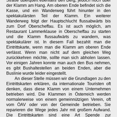
Straße überquert ebenfalls den Berg, jedoch hoch über
der Klamm am Hang. Am oberen Ende befindet sich die
Kasse, und ein Wanderweg führt hinunter in den
spektakulärsten Teil der Klamm. Ein weiterer
Wanderweg folgt der Hauptschlucht flussabwärts bis
zum Dorf Oberscheffau. Es ist auch möglich, am
Restaurant Lammerklause in Oberscheffau zu starten
und die Klamm flussaufwärts zu wandern, was
spektakulärer ist. In diesem Fall bezahlt man die
Eintrittskarte, wenn man die Klamm am oberen Ende
verlässt. Wenn man nicht auf dem gleichen Weg
zurückkehren möchte, sollte man sich abholen lassen.
Vor einigen Jahren konnte man auch den Bus nehmen,
es gibt Bushaltestellen an beiden Enden, aber die
Buslinie wurde leider eingestellt.
An dieser Stelle müssen wir die Grundlagen zu den
Eintrittskarten erklären, da internationale Touristen oft
denken, dass diese Klamm von einem Unternehmen
betrieben wird. Die Klammen in Österreich werden
normalerweise von einem gemeinnützigen Verein, oft
vom ÖAV oder von der Gemeinde betrieben. Sie
reparieren die Wege jedes Jahr mit großem Aufwand.
Die Eintrittskarten sind eine Art Spende zur