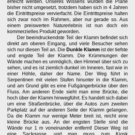
erreicht werden. Unseres Wissens wurden die Pläne
bisher nicht umgesetzt, trotzdem haben sich in 4 Jahren
die Eintrittspreise vervierfacht. Die Eintrittspreise halten
sich zwar noch im Rahmen, aber nur gerade so. Aus
einem preiswerten Naturerlebnis ist nun doch ein
kommerzielles Produkt geworden.
Der beeindruckendste Teil der Klamm befindet sich
direkt am oberen Eingang, und viele Besucher sehen
sich nur diesen Teil an. Die
Dunkle Klamm
ist der tiefste
und engste Teil der Klamm. Die Krümmungen der
Wände machen es unmöglich, den Himmel über sich zu
sehen, und es ist ziemlich dunkel im Inneren, fast wie in
einer Höhle, daher der Name. Der Weg führt in
Serpentinen mit vielen Stufen hinunter in die Klamm,
und am Grund gibt es eine Fußgängerbrücke über den
Fluss. Am anderen Ende sieht man eine Brücke, die
hoch über der Klamm hinwegführt. Es handelt sich dabei
um eine Straßenbrücke, über die Autos zum zweiten
Parkplatz auf der anderen Seite der Klamm gelangen.
Da die Klamm nur wenige Meter breit ist, reicht eine
kleine Brücke aus. An der engsten Stelle sind die
Wände nur 1 m voneinander entfernt! Dieser Weg ist
eine Sackgasse, und man muss zum Kiosk