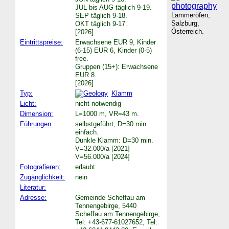
JUL bis AUG täglich 9-19.
Lammeröfen,
SEP täglich 9-18.
Salzburg,
OKT täglich 9-17.
Österreich.
[2026]
Eintrittspreise:
Erwachsene EUR 9, Kinder
(6-15) EUR 6, Kinder (0-5)
free.
Gruppen (15+): Erwachsene
EUR 8.
[2026]
Typ:
Klamm
Licht:
nicht notwendig
Dimension:
L=1000 m, VR=43 m.
Führungen:
selbstgeführt, D=30 min
einfach.
Dunkle Klamm: D=30 min.
V=32.000/a [2021]
V=56.000/a [2024]
Fotografieren:
erlaubt
Zugänglichkeit:
nein
Literatur:
Adresse:
Gemeinde Scheffau am
Tennengebirge, 5440
Scheffau am Tennengebirge,
Tel: +43-677-61027652, Tel: