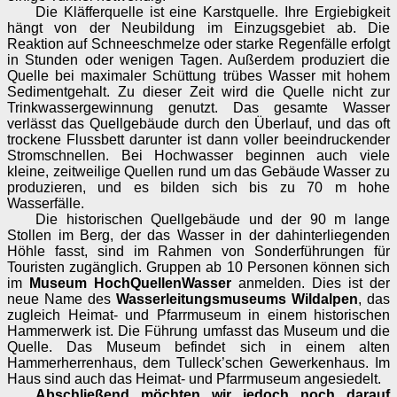
Die Kläfferquelle ist eine Karstquelle. Ihre Ergiebigkeit
hängt von der Neubildung im Einzugsgebiet ab. Die
Reaktion auf Schneeschmelze oder starke Regenfälle erfolgt
in Stunden oder wenigen Tagen. Außerdem produziert die
Quelle bei maximaler Schüttung trübes Wasser mit hohem
Sedimentgehalt. Zu dieser Zeit wird die Quelle nicht zur
Trinkwassergewinnung genutzt. Das gesamte Wasser
verlässt das Quellgebäude durch den Überlauf, und das oft
trockene Flussbett darunter ist dann voller beeindruckender
Stromschnellen. Bei Hochwasser beginnen auch viele
kleine, zeitweilige Quellen rund um das Gebäude Wasser zu
produzieren, und es bilden sich bis zu 70 m hohe
Wasserfälle.
Die historischen Quellgebäude und der 90 m lange
Stollen im Berg, der das Wasser in der dahinterliegenden
Höhle fasst, sind im Rahmen von Sonderführungen für
Touristen zugänglich. Gruppen ab 10 Personen können sich
im
Museum HochQuellenWasser
anmelden. Dies ist der
neue Name des
Wasserleitungsmuseums Wildalpen
, das
zugleich Heimat- und Pfarrmuseum in einem historischen
Hammerwerk ist. Die Führung umfasst das Museum und die
Quelle. Das Museum befindet sich in einem alten
Hammerherrenhaus, dem Tulleck’schen Gewerkenhaus. Im
Haus sind auch das Heimat- und Pfarrmuseum angesiedelt.
Abschließend möchten wir jedoch noch darauf