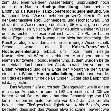
zum Bau einer weiteren Wasserleitung, ursprünglich noch
unter dem Namen
Hochquellenleitung
, dann bei der
Eröffnung als
Kaiser-Franz-Josef-Hochquellenleitung
. Sie
transportierte das Wasser mehrerer großer Quellen im Gebiet
der Bergmassive Rax, Schneeberg, und Hochschwab. Und
obwohl ihre Wassermenge deutlich größer war, gab es, wie
bei Karstquellen typisch, im Winter deutlich weniger Wasser
und es reichte in dieser Zeit nicht aus. Die Planer hatten
diese Eigenschaft der Karstquellen nicht berücksichtigt, die
Karsthydrologie war damals eine sehr junge Wissenschaft.
Schnell wurde die
II. Kaiser-Franz-Josef-
Hochquellenleitung
erbaut, um noch mehr riesige
Karstquellen mit Wien zu verbinden. Man übernahm den
Namen für zweite Hochquellenleitung, zudem wurden beide
nun einfach durchnummeriert. Als dann nach dem verlorenen
Ersten Weltkrieg und dem Ende der Monarchie der Name
einfach in
Wiener Hochquellenleitung
umbenannt wurde,
galt das ebenfalls für beide Leitungen. Sogar das Bauprinzip
ist das gleiche.
Das Wasser fließt durch sein Eigengewicht wie in einem
römischen Aquädukt, in einem 192 cm breiten und 208 cm
hohen Kanal. Das Aquädukt hat eine Gesamtlänge von 183
km mit einem normalen Gefälle von 0,22 ‰. Das Gefälle
bewirkt eine Fließgeschwindigkeit von 4 bis 5 km/h, was
bedeutet, dass sich das Wasser etwa so schnell bewegt wie