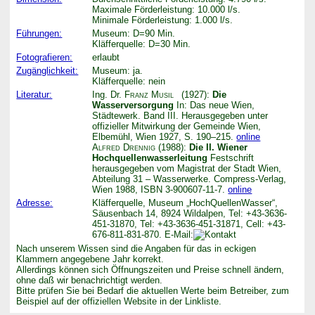
Maximale Förderleistung: 10.000 l/s.
Minimale Förderleistung: 1.000 l/s.
Führungen:
Museum: D=90 Min.
Kläfferquelle: D=30 Min.
Fotografieren:
erlaubt
Zugänglichkeit:
Museum: ja.
Kläfferquelle: nein
Literatur:
Ing. Dr.
Franz Musil
(1927):
Die
Wasserversorgung
In: Das neue Wien,
Städtewerk. Band III. Herausgegeben unter
offizieller Mitwirkung der Gemeinde Wien,
Elbemühl, Wien 1927, S. 190–215.
online
Alfred Drennig
(1988):
Die II. Wiener
Hochquellenwasserleitung
Festschrift
herausgegeben vom Magistrat der Stadt Wien,
Abteilung 31 – Wasserwerke. Compress-Verlag,
Wien 1988, ISBN 3-900607-11-7.
online
Adresse:
Kläfferquelle, Museum „HochQuellenWasser“,
Säusenbach 14, 8924 Wildalpen, Tel: +43-3636-
451-31870, Tel: +43-3636-451-31871, Cell: +43-
676-811-831-870. E-Mail:
Nach unserem Wissen sind die Angaben für das in eckigen
Klammern angegebene Jahr korrekt.
Allerdings können sich Öffnungszeiten und Preise schnell ändern,
ohne daß wir benachrichtigt werden.
Bitte prüfen Sie bei Bedarf die aktuellen Werte beim Betreiber, zum
Beispiel auf der offiziellen Website in der Linkliste.