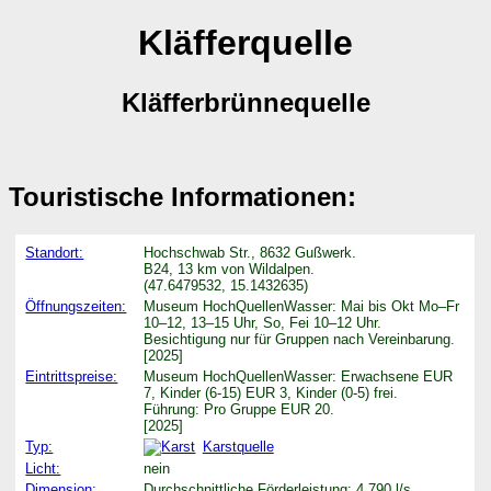
Kläfferquelle
Kläfferbrünnequelle
Touristische Informationen:
Standort:
Hochschwab Str., 8632 Gußwerk.
B24, 13 km von Wildalpen.
(47.6479532, 15.1432635)
Öffnungszeiten:
Museum HochQuellenWasser: Mai bis Okt Mo–Fr
10–12, 13–15 Uhr, So, Fei 10–12 Uhr.
Besichtigung nur für Gruppen nach Vereinbarung.
[2025]
Eintrittspreise:
Museum HochQuellenWasser: Erwachsene EUR
7, Kinder (6-15) EUR 3, Kinder (0-5) frei.
Führung: Pro Gruppe EUR 20.
[2025]
Typ:
Karstquelle
Licht:
nein
Dimension:
Durchschnittliche Förderleistung: 4.790 l/s.