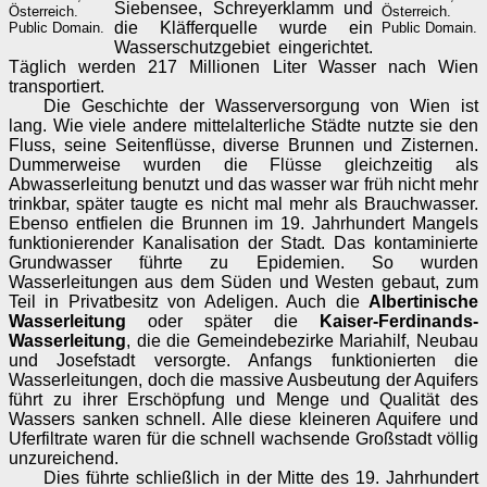
Siebensee, Schreyerklamm und
Österreich.
Österreich.
die Kläfferquelle wurde ein
Public Domain.
Public Domain.
Wasserschutzgebiet eingerichtet.
Täglich werden 217 Millionen Liter Wasser nach Wien
transportiert.
Die Geschichte der Wasserversorgung von Wien ist
lang. Wie viele andere mittelalterliche Städte nutzte sie den
Fluss, seine Seitenflüsse, diverse Brunnen und Zisternen.
Dummerweise wurden die Flüsse gleichzeitig als
Abwasserleitung benutzt und das wasser war früh nicht mehr
trinkbar, später taugte es nicht mal mehr als Brauchwasser.
Ebenso entfielen die Brunnen im 19. Jahrhundert Mangels
funktionierender Kanalisation der Stadt. Das kontaminierte
Grundwasser führte zu Epidemien. So wurden
Wasserleitungen aus dem Süden und Westen gebaut, zum
Teil in Privatbesitz von Adeligen. Auch die
Albertinische
Wasserleitung
oder später die
Kaiser-Ferdinands-
Wasserleitung
, die die Gemeindebezirke Mariahilf, Neubau
und Josefstadt versorgte. Anfangs funktionierten die
Wasserleitungen, doch die massive Ausbeutung der Aquifers
führt zu ihrer Erschöpfung und Menge und Qualität des
Wassers sanken schnell. Alle diese kleineren Aquifere und
Uferfiltrate waren für die schnell wachsende Großstadt völlig
unzureichend.
Dies führte schließlich in der Mitte des 19. Jahrhundert