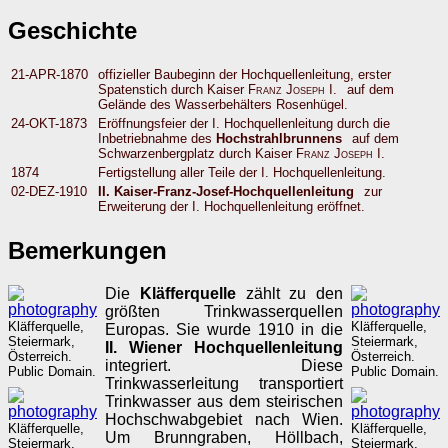
Geschichte
21-APR-1870
offizieller Baubeginn der Hochquellenleitung, erster
Spatenstich durch Kaiser
Franz Joseph I.
auf dem
Gelände des Wasserbehälters Rosenhügel.
24-OKT-1873
Eröffnungsfeier der I. Hochquellenleitung durch die
Inbetriebnahme des
Hochstrahlbrunnens
auf dem
Schwarzenbergplatz durch Kaiser
Franz Joseph I.
1874
Fertigstellung aller Teile der I. Hochquellenleitung.
02-DEZ-1910
II. Kaiser-Franz-Josef-Hochquellenleitung
zur
Erweiterung der I. Hochquellenleitung eröffnet.
Bemerkungen
Die
Kläfferquelle
zählt zu den
größten Trinkwasserquellen
Kläfferquelle,
Kläfferquelle,
Europas. Sie wurde 1910 in die
Steiermark,
Steiermark,
II. Wiener Hochquellenleitung
Österreich.
Österreich.
integriert. Diese
Public Domain.
Public Domain.
Trinkwasserleitung transportiert
Trinkwasser aus dem steirischen
Hochschwabgebiet nach Wien.
Kläfferquelle,
Kläfferquelle,
Um Brunngraben, Höllbach,
Steiermark,
Steiermark,