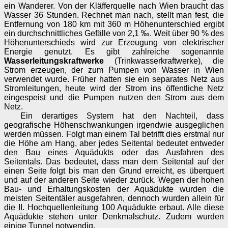
ein Wanderer. Von der Kläfferquelle nach Wien braucht das
Wasser 36 Stunden. Rechnet man nach, stellt man fest, die
Entfernung von 180 km mit 360 m Höhenunterschied ergibt
ein durchschnittliches Gefälle von 2,1 ‰. Weit über 90 % des
Höhenunterschieds wird zur Erzeugung von elektrischer
Energie genutzt. Es gibt zahlreiche sogenannte
Wasserleitungskraftwerke
(Trinkwasserkraftwerke), die
Strom erzeugen, der zum Pumpen von Wasser in Wien
verwendet wurde. Früher hatten sie ein separates Netz aus
Stromleitungen, heute wird der Strom ins öffentliche Netz
eingespeist und die Pumpen nutzen den Strom aus dem
Netz.
Ein derartiges System hat den Nachteil, dass
geografische Höhenschwankungen irgendwie ausgeglichen
werden müssen. Folgt man einem Tal betrifft dies erstmal nur
die Höhe am Hang, aber jedes Seitental bedeutet entweder
den Bau eines Aquädukts oder das Ausfahren des
Seitentals. Das bedeutet, dass man dem Seitental auf der
einen Seite folgt bis man den Grund erreicht, es überquert
und auf der anderen Seite wieder zurück. Wegen der hohen
Bau- und Erhaltungskosten der Aquädukte wurden die
meisten Seitentäler ausgefahren, dennoch wurden allein für
die II. Hochquellenleitung 100 Aquädukte erbaut. Alle diese
Aquädukte stehen unter Denkmalschutz. Zudem wurden
einige Tunnel notwendig.