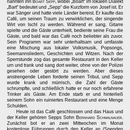
nannten ihn
Boart Sepp
, wobei „Boart“ im lokalen Dialekt
„Bart“ bedeutet und „Sepp“ die Kurzform von Josef ist. Er
war Sänger und hatte viele Länder bereist. Er kaufte das
Café, um seinen Traum zu verwirklichen, der singende
Wirt von Ischl zu werden. Während er sang, Gitarre
spielte und die Gäste unterhielt, bediente seine Frau die
Gäste, und bald war das Café noch beliebter als zuvor.
Sein Programm war sehr unterhaltsam und umfasste
eine Mischung aus lokaler Volksmusik, Popsongs,
Seemannsliedern, Geschichten und Witzen. Nach der
Sperrstunde zog das gesamte Restaurant in den Keller
um und trank und sang dort weiter, ohne von der Polizei
gesehen oder gestört zu werden. Aber dieses
anstrengende Leben forderte seinen Tribut, und Sepp
wurde krank und mürrisch, die Zahl der Gäste
schrumpfte, und schließlich hatte er nur noch erfahrene
Trinker als Gäste. Am Ende starb er und hinterließ
seinem Sohn ein ruiniertes Restaurant und eine Menge
Schulden.
Heute ist das Café geschlossen und das Haus und
der Keller gehören Sepps Sohn
Bernhard Schmalnauer
.
Zunächst bot er an zwei Mittwochen im Monat
kostenlose Führungen durch den Keller an (Spenden