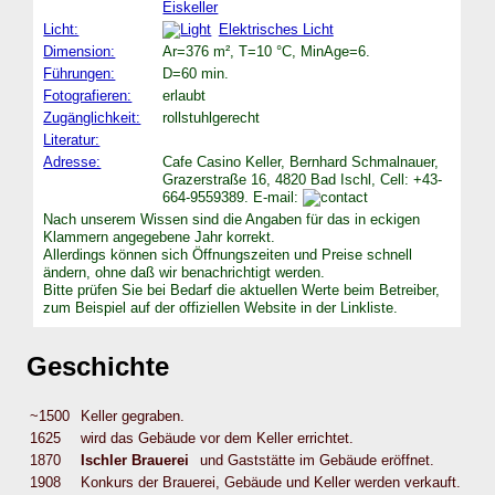
Eiskeller
Licht:
Elektrisches Licht
Dimension:
Ar=376 m², T=10 °C, MinAge=6.
Führungen:
D=60 min.
Fotografieren:
erlaubt
Zugänglichkeit:
rollstuhlgerecht
Literatur:
Adresse:
Cafe Casino Keller, Bernhard Schmalnauer,
Grazerstraße 16, 4820 Bad Ischl, Cell: +43-
664-9559389. E-mail:
Nach unserem Wissen sind die Angaben für das in eckigen
Klammern angegebene Jahr korrekt.
Allerdings können sich Öffnungszeiten und Preise schnell
ändern, ohne daß wir benachrichtigt werden.
Bitte prüfen Sie bei Bedarf die aktuellen Werte beim Betreiber,
zum Beispiel auf der offiziellen Website in der Linkliste.
Geschichte
~1500
Keller gegraben.
1625
wird das Gebäude vor dem Keller errichtet.
1870
Ischler Brauerei
und Gaststätte im Gebäude eröffnet.
1908
Konkurs der Brauerei, Gebäude und Keller werden verkauft.