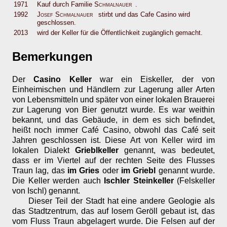
1971
Kauf durch Familie
Schmalnauer
.
1992
Josef Schmalnauer
stirbt und das Cafe Casino wird
geschlossen.
2013
wird der Keller für die Öffentlichkeit zugänglich gemacht.
Bemerkungen
Der
Casino Keller
war ein Eiskeller, der von
Einheimischen und Händlern zur Lagerung aller Arten
von Lebensmitteln und später von einer lokalen Brauerei
zur Lagerung von Bier genutzt wurde. Es war weithin
bekannt, und das Gebäude, in dem es sich befindet,
heißt noch immer Café Casino, obwohl das Café seit
Jahren geschlossen ist. Diese Art von Keller wird im
lokalen Dialekt
Grieblkeller
genannt, was bedeutet,
dass er im Viertel auf der rechten Seite des Flusses
Traun lag, das
im Gries
oder
im Griebl
genannt wurde.
Die Keller werden auch
Ischler Steinkeller
(Felskeller
von Ischl) genannt.
Dieser Teil der Stadt hat eine andere Geologie als
das Stadtzentrum, das auf losem Geröll gebaut ist, das
vom Fluss Traun abgelagert wurde. Die Felsen auf der