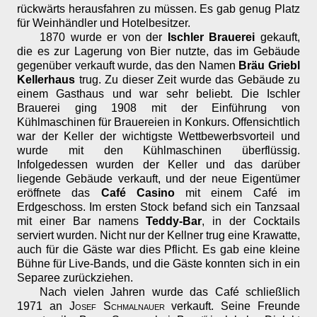
rückwärts herausfahren zu müssen. Es gab genug Platz
für Weinhändler und Hotelbesitzer.
1870 wurde er von der
Ischler Brauerei
gekauft,
die es zur Lagerung von Bier nutzte, das im Gebäude
gegenüber verkauft wurde, das den Namen
Bräu Griebl
Kellerhaus
trug. Zu dieser Zeit wurde das Gebäude zu
einem Gasthaus und war sehr beliebt. Die Ischler
Brauerei ging 1908 mit der Einführung von
Kühlmaschinen für Brauereien in Konkurs. Offensichtlich
war der Keller der wichtigste Wettbewerbsvorteil und
wurde mit den Kühlmaschinen überflüssig.
Infolgedessen wurden der Keller und das darüber
liegende Gebäude verkauft, und der neue Eigentümer
eröffnete das
Café Casino
mit einem Café im
Erdgeschoss. Im ersten Stock befand sich ein Tanzsaal
mit einer Bar namens
Teddy-Bar
, in der Cocktails
serviert wurden. Nicht nur der Kellner trug eine Krawatte,
auch für die Gäste war dies Pflicht. Es gab eine kleine
Bühne für Live-Bands, und die Gäste konnten sich in ein
Separee zurückziehen.
Nach vielen Jahren wurde das Café schließlich
1971 an
Josef Schmalnauer
verkauft. Seine Freunde