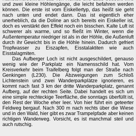
und zwei kleine Höhlengänge, die leicht befahren werden
können. Die erste ist vom Eiskellertyp, das heißt sie geht
nach unten und endet dann. Das ist eigentlich eher
unerheblich, da die Doline an sich bereits ein Eiskeller ist,
doch es verstärkt den Effekt noch ein bisschen. Kalte Luft ist
schwerer als warme, und so fließt im Winter, wenn die
Außentemperatur niedriger ist als in der Höhle, die Außenluft
durch ihr Gewicht bis in die Höhle hinein. Dadurch gefriert
Tropfwasser zu Eiszapfen, Eisstalaktiten wie auch
Eisstalagmiten.
Das Aufberger Loch ist nicht ausgeschildert, genauso
wenig wie der Parkplatz ein Namensschild hat. Vom
Kreisverkehr beim Traifelberg folgt man der Straße nach
Genkingen (L230). Die Abzweigungen zum Schloß
Lichtenstein und zwei Wanderparkplätze ignorieren, es
kommt nach fast 3 km der dritte Wanderparkplatz, genannt
Aufberg, auf der rechten Seite. Dabei handelt es sich um
eine simple rechteckige Teerfläche, die sonntags überfüllt ist,
den Rest der Woche eher leer. Von hier führt ein geteerter
Feldweg bergauf. Nach 300 m nach rechts über die Wiese
und in den Wald, hier gibt es zwar Trampelpfade aber keinen
richtigen Wanderweg. Vorsicht, es ist manchmal steil und
auch rutschig.