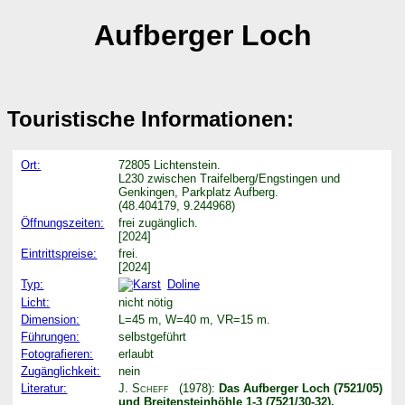
Aufberger Loch
Touristische Informationen:
Ort:
72805 Lichtenstein.
L230 zwischen Traifelberg/Engstingen und
Genkingen, Parkplatz Aufberg.
(48.404179, 9.244968)
Öffnungszeiten:
frei zugänglich.
[2024]
Eintrittspreise:
frei.
[2024]
Typ:
Doline
Licht:
nicht nötig
Dimension:
L=45 m, W=40 m, VR=15 m.
Führungen:
selbstgeführt
Fotografieren:
erlaubt
Zugänglichkeit:
nein
Literatur:
J. Scheff
(1978):
Das Aufberger Loch (7521/05)
und Breitensteinhöhle 1-3 (7521/30-32),