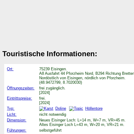
Touristische Informationen:
Ort:
75239 Eisingen.
A8 Ausfahrt 44 Pforzheim Nord, B294 Richtung Brette
Nordöstlich von Eisingen, nördlich von Pforzheim.
(48.9472799, 8.7020030)
Öffnungszeiten:
frei zugänglich.
[2024]
Eintrittspreise:
frei.
[2024]
Typ:
Doline
Höllentore
Licht:
nicht notwendig
Dimension:
Neues Eisinger Loch: L=14 m, W=7 m, VR=45 m.
Altes Eisinger Loch L=43 m, W=20 m, VR=21 m.
Führungen:
selbstgeführt