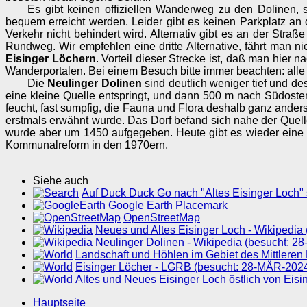
Es gibt keinen offiziellen Wanderweg zu den Dolinen,
bequem erreicht werden. Leider gibt es keinen Parkplatz an
Verkehr nicht behindert wird. Alternativ gibt es an der Stra
Rundweg. Wir empfehlen eine dritte Alternative, fährt man n
Eisinger Löchern
. Vorteil dieser Strecke ist, daß man hier
Wanderportalen. Bei einem Besuch bitte immer beachten: alle 
Die
Neulinger Dolinen
sind deutlich weniger tief und de
eine kleine Quelle entspringt, und dann 500 m nach Südosten
feucht, fast sumpfig, die Fauna und Flora deshalb ganz ande
erstmals erwähnt wurde. Das Dorf befand sich nahe der Quell
wurde aber um 1450 aufgegeben. Heute gibt es wieder eine
Kommunalreform in den 1970ern.
Siehe auch
Auf Duck Duck Go nach "Altes Eisinger Loch" 
Google Earth Placemark
OpenStreetMap
Neues und Altes Eisinger Loch - Wikipedia
Neulinger Dolinen - Wikipedia (besucht: 
Landschaft und Höhlen im Gebiet des Mittleren
Eisinger Löcher - LGRB (besucht: 28-MÄR-202
Altes und Neues Eisinger Loch östlich von Ei
Hauptseite