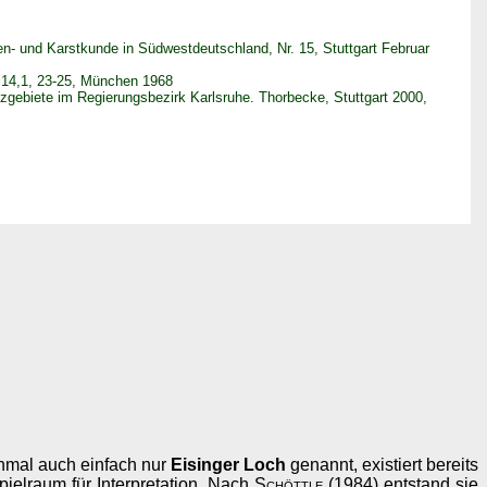
en- und Karstkunde in Südwestdeutschland, Nr. 15, Stuttgart Februar
, 14,1, 23-25, München 1968
tzgebiete im Regierungsbezirk Karlsruhe. Thorbecke, Stuttgart 2000,
hmal auch einfach nur
Eisinger Loch
genannt, existiert bereits
pielraum für Interpretation. Nach
Schöttle
(1984) entstand sie