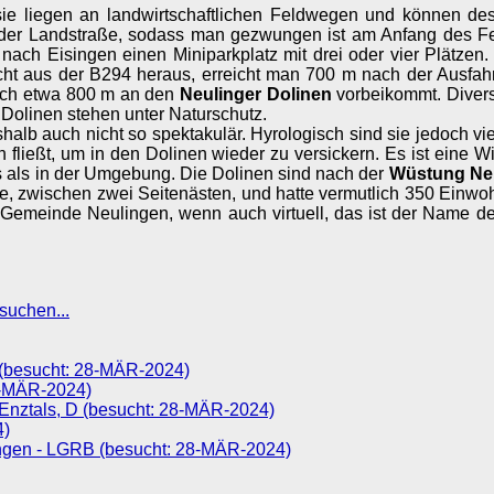
 sie liegen an landwirtschaftlichen Feldwegen und können d
 der Landstraße, sodass man gezwungen ist am Anfang des Feld
ße nach Eisingen einen Miniparkplatz mit drei oder vier Plätze
icht aus der B294 heraus, erreicht man 700 m nach der Ausfah
 nach etwa 800 m an den
Neulinger Dolinen
vorbeikommt. Divers
Dolinen stehen unter Naturschutz.
shalb auch nicht so spektakulär. Hyrologisch sind sie jedoch vie
 fließt, um in den Dolinen wieder zu versickern. Es ist eine W
rs als in der Umgebung. Die Dolinen sind nach der
Wüstung Ne
e, zwischen zwei Seitenästen, und hatte vermutlich 350 Einwoh
 Gemeinde Neulingen, wenn auch virtuell, das ist der Name d
suchen...
 (besucht: 28-MÄR-2024)
28-MÄR-2024)
 Enztals, D (besucht: 28-MÄR-2024)
4)
singen - LGRB (besucht: 28-MÄR-2024)