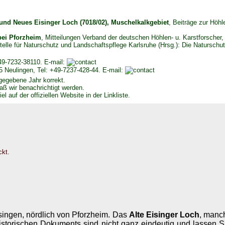
 und Neues Eisinger Loch (7018/02), Muschelkalkgebiet
, Beiträge zur Höhl
bei Pforzheim
, Mitteilungen Verband der deutschen Höhlen- u. Karstforscher
telle für Naturschutz und Landschaftspflege Karlsruhe (Hrsg.): Die Naturschu
+49-7232-38110. E-mail:
 Neulingen, Tel: +49-7237-428-44. E-mail:
egebene Jahr korrekt.
aß wir benachrichtigt werden.
l auf der offiziellen Website in der Linkliste.
ckt.
singen, nördlich von Pforzheim. Das
Alte Eisinger Loch
, manc
historischen Dokuments sind nicht ganz eindeutig und lassen S