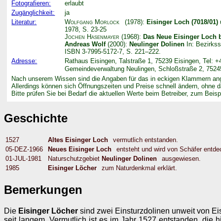
Fotografieren:
erlaubt
Zugänglichkeit:
ja
Literatur:
Wolfgang Morlock
(1978):
Eisinger Loch (7018/01)
1978, S. 23-25
Jochen Hasenmayer
(1968):
Das Neue Eisinger Loch 
Andreas Wolf
(2000):
Neulinger Dolinen
In: Bezirkss
ISBN 3-7995-5172-7, S. 221–222.
Adresse:
Rathaus Eisingen, Talstraße 1, 75239 Eisingen, Tel: 
Gemeindeverwaltung Neulingen, Schloßstraße 2, 75245
Nach unserem Wissen sind die Angaben für das in eckigen Klammern ang
Allerdings können sich Öffnungszeiten und Preise schnell ändern, ohne d
Bitte prüfen Sie bei Bedarf die aktuellen Werte beim Betreiber, zum Beispie
Geschichte
1527
Altes Eisinger Loch
vermutlich entstanden.
05-DEZ-1966
Neues Eisinger Loch
entsteht und wird von Schäfer entde
01-JUL-1981
Naturschutzgebiet
Neulinger Dolinen
ausgewiesen.
1985
Eisinger Löcher
zum Naturdenkmal erklärt.
Bemerkungen
Die
Eisinger Löcher
sind zwei Einsturzdolinen unweit von Ei
seit langem. Vermutlich ist es im Jahr 1527 entstanden, die 