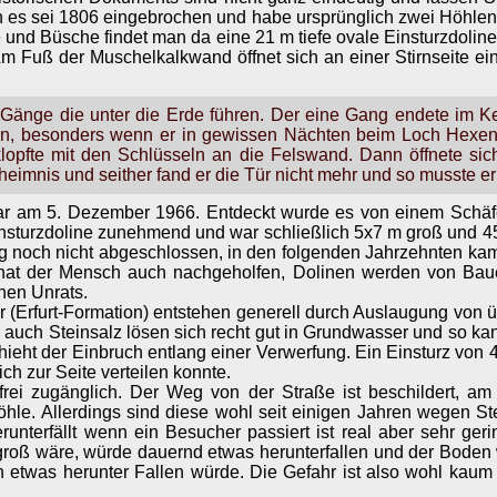
ten es sei 1806 eingebrochen und habe ursprünglich zwei Höhle
d Büsche findet man da eine 21 m tiefe ovale Einsturzdolin
m Fuß der Muschelkalkwand öffnet sich an einer Stirnseite ein
Gänge die unter die Erde führen. Der eine Gang endete im Ke
hren, besonders wenn er in gewissen Nächten beim Loch Hexen
lopfte mit den Schlüsseln an die Felswand. Dann öffnete sic
imnis und seither fand er die Tür nicht mehr und so musste er 
war am 5. Dezember 1966. Entdeckt wurde es von einem Schäfe
sturzdoline zunehmend und war schließlich 5x7 m groß und 45 m 
ung noch nicht abgeschlossen, in den folgenden Jahrzehnten ka
ll hat der Mensch auch nachgeholfen, Dolinen werden von Baue
hen Unrats.
 (Erfurt-Formation) entstehen generell durch Auslaugung von 
s auch Steinsalz lösen sich recht gut in Grundwasser und so k
ieht der Einbruch entlang einer Verwerfung. Ein Einsturz von 4
ich zur Seite verteilen konnte.
frei zugänglich. Der Weg von der Straße ist beschildert, am
öhle. Allerdings sind diese wohl seit einigen Jahren wegen St
unterfällt wenn ein Besucher passiert ist real aber sehr ger
oß wäre, würde dauernd etwas herunterfallen und der Boden wä
ern etwas herunter Fallen würde. Die Gefahr ist also wohl ka