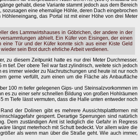
ngänge gehabt, diese Variante stammt jedoch aus dem Bereich
e, sozusagen eine ehemalige Höhle, deren Dach eingebrochen
 Höhleneingang, das Portal ist mit einer Höhe von drei Meter
ller des Lammwirtshauses in Göbrichen, der andere in der
versammlungen abhielt. Ein Küfer von Eisingen, der einen
h eine Tür und der Küfer konnte sich aus einer Kiste Geld
wieder sein Brot durch ehrliche Arbeit verdienen.
r, zu diesem Zeitpunkt hatte es nur drei Meter Durchmesser.
tief. Der obere Teil war fast zylindrisch, weitete sich jedoch
m es immer wieder zu Nachrutschungen und heute ist nur noch
rn gerne verfüllt, zum einen um die Fläche als Anbaufläche
über 100 m tiefer gelegenen Gips- und Steinsalzvorkommen im
ann es zu einer sehr schnellen Bildung von großen Hohlräumen
5 m Tiefe lässt vermuten, dass die Halle unten entweder noch
 Rand der Dolinen gibt es mehrere Aussichtsplattformen mit
einschlaggefahr gesperrt. Derartige Sperrungen sind natürlich
ing. Dem zuständigen Amt ist lediglich die Gefahr in Regress
re längst meterhoch mit Schutt bedeckt. Vor allem wäre die
um größer als wenn man über die Straße geht. Wie auch immer,