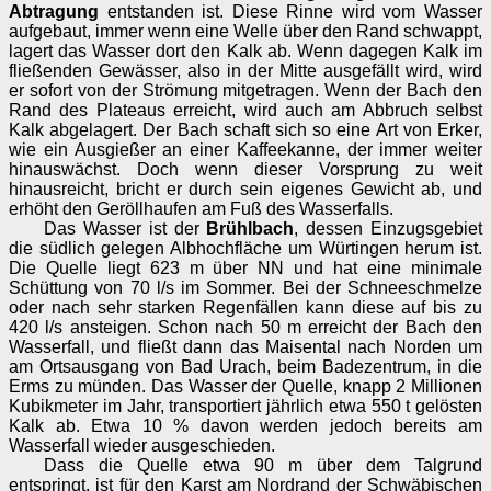
Abtragung
entstanden ist. Diese Rinne wird vom Wasser
aufgebaut, immer wenn eine Welle über den Rand schwappt,
lagert das Wasser dort den Kalk ab. Wenn dagegen Kalk im
fließenden Gewässer, also in der Mitte ausgefällt wird, wird
er sofort von der Strömung mitgetragen. Wenn der Bach den
Rand des Plateaus erreicht, wird auch am Abbruch selbst
Kalk abgelagert. Der Bach schaft sich so eine Art von Erker,
wie ein Ausgießer an einer Kaffeekanne, der immer weiter
hinauswächst. Doch wenn dieser Vorsprung zu weit
hinausreicht, bricht er durch sein eigenes Gewicht ab, und
erhöht den Geröllhaufen am Fuß des Wasserfalls.
Das Wasser ist der
Brühlbach
, dessen Einzugsgebiet
die südlich gelegen Albhochfläche um Würtingen herum ist.
Die Quelle liegt 623 m über NN und hat eine minimale
Schüttung von 70 l/s im Sommer. Bei der Schneeschmelze
oder nach sehr starken Regenfällen kann diese auf bis zu
420 l/s ansteigen. Schon nach 50 m erreicht der Bach den
Wasserfall, und fließt dann das Maisental nach Norden um
am Ortsausgang von Bad Urach, beim Badezentrum, in die
Erms zu münden. Das Wasser der Quelle, knapp 2 Millionen
Kubikmeter im Jahr, transportiert jährlich etwa 550 t gelösten
Kalk ab. Etwa 10 % davon werden jedoch bereits am
Wasserfall wieder ausgeschieden.
Dass die Quelle etwa 90 m über dem Talgrund
entspringt, ist für den Karst am Nordrand der Schwäbischen