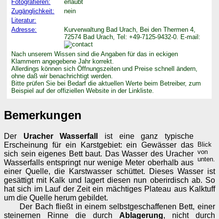
Fotografieren:
erlaubt
Zugänglichkeit:
nein
Literatur:
Adresse:
Kurverwaltung Bad Urach, Bei den Thermen 4,
72574 Bad Urach, Tel: +49-7125-9432-0. E-mail:
Nach unserem Wissen sind die Angaben für das in eckigen
Klammern angegebene Jahr korrekt.
Allerdings können sich Öffnungszeiten und Preise schnell ändern,
ohne daß wir benachrichtigt werden.
Bitte prüfen Sie bei Bedarf die aktuellen Werte beim Betreiber, zum
Beispiel auf der offiziellen Website in der Linkliste.
Bemerkungen
Der
Uracher Wasserfall
ist eine ganz typische
Erscheinung für ein Karstgebiet: ein Gewässer das
Blick
von
sich sein eigenes Bett baut. Das Wasser des Uracher
unten.
Wasserfalls entspringt nur wenige Meter oberhalb aus
einer Quelle, die Karstwasser schüttet. Dieses Wasser ist
gesättigt mit Kalk und lagert diesen nun oberirdisch ab. So
hat sich im Lauf der Zeit ein mächtiges Plateau aus Kalktuff
um die Quelle herum gebildet.
Der Bach fließt in einem selbstgeschaffenen Bett, einer
steinernen Rinne die durch
Ablagerung
, nicht durch