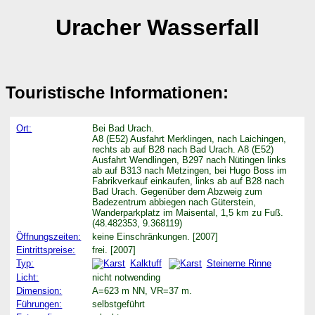
Uracher Wasserfall
Touristische Informationen:
Ort:
Bei Bad Urach.
A8 (E52) Ausfahrt Merklingen, nach Laichingen,
rechts ab auf B28 nach Bad Urach. A8 (E52)
Ausfahrt Wendlingen, B297 nach Nütingen links
ab auf B313 nach Metzingen, bei Hugo Boss im
Fabrikverkauf einkaufen, links ab auf B28 nach
Bad Urach. Gegenüber dem Abzweig zum
Badezentrum abbiegen nach Güterstein,
Wanderparkplatz im Maisental, 1,5 km zu Fuß.
(48.482353, 9.368119)
Öffnungszeiten:
keine Einschränkungen. [2007]
Eintrittspreise:
frei. [2007]
Typ:
Kalktuff
Steinerne Rinne
Licht:
nicht notwending
Dimension:
A=623 m NN, VR=37 m.
Führungen:
selbstgeführt