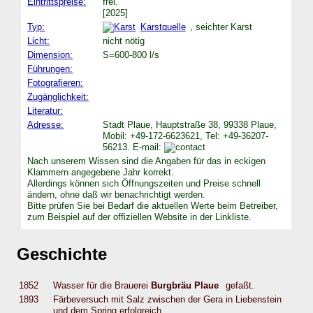
Eintrittspreise:
frei.
[2025]
Typ:
Karstquelle
, seichter Karst
Licht:
nicht nötig
Dimension:
S=600-800 l/s
Führungen:
Fotografieren:
Zugänglichkeit:
Literatur:
Adresse:
Stadt Plaue, Hauptstraße 38, 99338 Plaue,
Mobil: +49-172-6623621, Tel: +49-36207-
56213. E-mail:
Nach unserem Wissen sind die Angaben für das in eckigen
Klammern angegebene Jahr korrekt.
Allerdings können sich Öffnungszeiten und Preise schnell
ändern, ohne daß wir benachrichtigt werden.
Bitte prüfen Sie bei Bedarf die aktuellen Werte beim Betreiber,
zum Beispiel auf der offiziellen Website in der Linkliste.
Geschichte
1852
Wasser für die Brauerei
Burgbräu Plaue
gefaßt.
1893
Färbeversuch mit Salz zwischen der Gera in Liebenstein
und dem Spring erfolgreich.