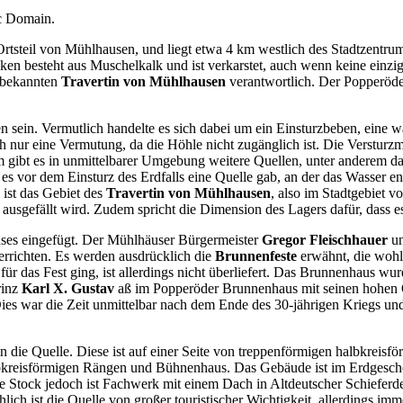
ic Domain.
 Ortsteil von Mühlhausen, und liegt etwa 4 km westlich des Stadtzentru
ken besteht aus Muschelkalk und ist verkarstet, auch wenn keine einzig
n bekannten
Travertin von Mühlhausen
verantwortlich. Der Popperöd
en sein. Vermutlich handelte es sich dabei um ein Einsturzbeben, eine
lich nur eine Vermutung, da die Höhle nicht zugänglich ist. Die Verstu
 gibt es in unmittelbarer Umgebung weitere Quellen, unter anderem d
s vor dem Einsturz des Erdfalls eine Quelle gab, an der das Wasser en
 ist das Gebiet des
Travertin von Mühlhausen
, also im Stadtgebiet v
ausgefällt wird. Zudem spricht die Dimension des Lagers dafür, dass es h
auses eingefügt. Der Mühlhäuser Bürgermeister
Gregor Fleischhauer
un
errichten. Es werden ausdrücklich die
Brunnenfeste
erwähnt, die wohl
r für das Fest ging, ist allerdings nicht überliefert. Das Brunnenhaus
rinz
Karl X. Gustav
aß im Popperöder Brunnenhaus mit seinen hohen O
 Dies war die Zeit unmittelbar nach dem Ende des 30-jährigen Kriegs 
 in die Quelle. Diese ist auf einer Seite von treppenförmigen halbkre
albkreisförmigen Rängen und Bühnenhaus. Das Gebäude ist im Erdgesch
e Stock jedoch ist Fachwerk mit einem Dach in Altdeutscher Schieferd
ich ist die Quelle von großer touristischer Wichtigkeit, allerdings im