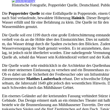
Historische Fotografie, Popperöder Quelle, Deutschland. Publ
Die
Popperöder Quelle
ist eine Erdfallquelle in Poppenrode, einem
nach Süd verlaufende, bewaldete Höhenzug
Hainich
. Dieser Bergrüc
Wasser erfüllt und für eine Befahrung zu klein. Die Quelle ist für de
Wassermühlen genutzt.
Die Quelle soll erst 1199 durch eine große Erderschütterung entstand
verließ von da an die Höhle über den Einsturztrichter. Dies ist natür
m, das Wasser dringt durch die Spalten zwischen den Blöcken. Zudem
Wasserversorgung der Stadt genutzt werden. Es ist anzunehmen, dass e
lag, ist jedoch nicht überliefert worden. Eine naheliegende Vermutung
Quelle ab, sobald das Wasser sein Kohlendioxid verliert und der Kalk 
Die Quelle wurde sehr eindrücklich in die Architektur des Quellenh
mit einer steinernen Einfassung zu versehen und ein Brunnenhaus zu 
Ob es dabei um die Sicherheit der Festbesucher oder um Infrastruktu
Zimmermeister
Matthes Lauberbach
erbaut. Der schwedische Erbp
seltsam, die Jahreszahl 1649 gibt jedoch den wesentlichen Hinweis.
nach Schweden durch das Mühlhäuser Gebiet.
Ein eisernes Geländer auf der kreisrunden Fassung verhindert Stürze
Gebäude. Das Design erinnert stark an ein römisches Theater mit h
besteht wie die Brunnenfassung aus Mühlhausener Travertin. Der erst
toskanischen Säulen und die fünf Ziertürmchen auf dem Dach. Tatsächl