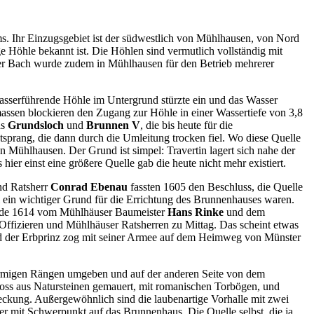
ms. Ihr Einzugsgebiet ist der südwestlich von Mühlhausen, von Nord
e Höhle bekannt ist. Die Höhlen sind vermutlich vollständig mit
er Bach wurde zudem in Mühlhausen für den Betrieb mehrerer
 wasserführende Höhle im Untergrund stürzte ein und das Wasser
rzmassen blockieren den Zugang zur Höhle in einer Wassertiefe von 3,8
as
Grundsloch
und
Brunnen V
, die bis heute für die
tsprang, die dann durch die Umleitung trocken fiel. Wo diese Quelle
on Mühlhausen. Der Grund ist simpel: Travertin lagert sich nahe der
ier einst eine größere Quelle gab die heute nicht mehr existiert.
d Ratsherr
Conrad Ebenau
fassten 1605 den Beschluss, die Quelle
 ein wichtiger Grund für die Errichtung des Brunnenhauses waren.
 wurde 1614 vom Mühlhäuser Baumeister
Hans Rinke
und dem
ffizieren und Mühlhäuser Ratsherren zu Mittag. Das scheint etwas
und der Erbprinz zog mit seiner Armee auf dem Heimweg von Münster
isförmigen Rängen umgeben und auf der anderen Seite von dem
oss aus Natursteinen gemauert, mit romanischen Torbögen, und
eckung. Außergewöhnlich sind die laubenartige Vorhalle mit zwei
mer mit Schwerpunkt auf das Brunnenhaus. Die Quelle selbst, die ja