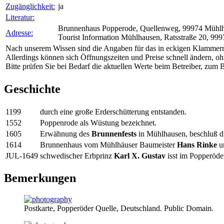
Zugänglichkeit:
ja
Literatur:
Brunnenhaus Popperode, Quellenweg, 99974 Mühlha
Adresse:
Tourist Information Mühlhausen, Ratsstraße 20, 99
Nach unserem Wissen sind die Angaben für das in eckigen Klammern
Allerdings können sich Öffnungszeiten und Preise schnell ändern, oh
Bitte prüfen Sie bei Bedarf die aktuellen Werte beim Betreiber, zum Be
Geschichte
1199
durch eine große Erderschütterung entstanden.
1552
Poppenrode als Wüstung bezeichnet.
1605
Erwähnung des
Brunnenfests
in Mühlhausen, beschluß di
1614
Brunnenhaus vom Mühlhäuser Baumeister
Hans Rinke
u
JUL-1649
schwedischer Erbprinz
Karl X. Gustav
isst im Popperöde
Bemerkungen
Postkarte, Popperöder Quelle, Deutschland. Public Domain.