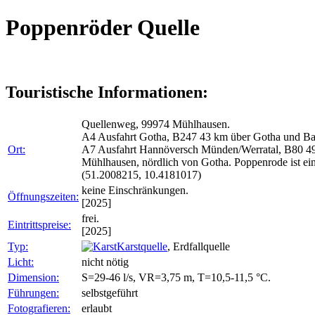
Poppenröder Quelle
Touristische Informationen:
Quellenweg, 99974 Mühlhausen.
A4 Ausfahrt Gotha, B247 43 km über Gotha und Ba
Ort:
A7 Ausfahrt Hannöversch Münden/Werratal, B80 49
Mühlhausen, nördlich von Gotha. Poppenrode ist ei
(51.2008215, 10.4181017)
keine Einschränkungen.
Öffnungszeiten:
[2025]
frei.
Eintrittspreise:
[2025]
Typ:
Karstquelle
, Erdfallquelle
Licht:
nicht nötig
Dimension:
S=29-46 l/s, VR=3,75 m, T=10,5-11,5 °C.
Führungen:
selbstgeführt
Fotografieren:
erlaubt