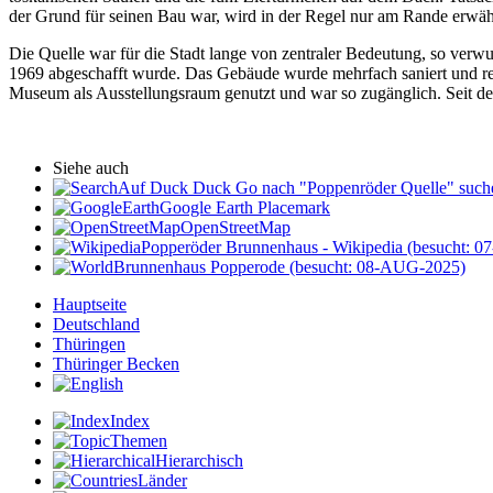
der Grund für seinen Bau war, wird in der Regel nur am Rande erwäh
Die Quelle war für die Stadt lange von zentraler Bedeutung, so verwun
1969 abgeschafft wurde. Das Gebäude wurde mehrfach saniert und re
Museum als Ausstellungsraum genutzt und war so zugänglich. Seit de
Siehe auch
Auf Duck Duck Go nach "Poppenröder Quelle" suche
Google Earth Placemark
OpenStreetMap
Popperöder Brunnenhaus - Wikipedia (besucht: 
Brunnenhaus Popperode (besucht: 08-AUG-2025)
Hauptseite
Deutschland
Thüringen
Thüringer Becken
Index
Themen
Hierarchisch
Länder