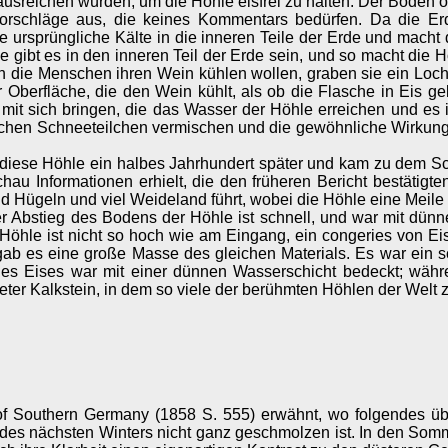
sreichen würden, um die Höhle eisfrei zu halten. Der Boden ob
rschläge aus, die keines Kommentars bedürfen. Da die Erde
e ursprüngliche Kälte in die inneren Teile der Erde und macht d
ärme gibt es in den inneren Teil der Erde sein, und so macht di
nn die Menschen ihren Wein kühlen wollen, graben sie ein Loch 
 Oberfläche, die den Wein kühlt, als ob die Flasche in Eis g
mit sich bringen, die das Wasser der Höhle erreichen und es 
t solchen Schneeteilchen vermischen und die gewöhnliche Wirku
iese Höhle ein halbes Jahrhundert später und kam zu dem Sch
au Informationen erhielt, die den früheren Bericht bestätigte
Hügeln und viel Weideland führt, wobei die Höhle eine Meile h
r Abstieg des Bodens der Höhle ist schnell, und war mit dünn
Höhle ist nicht so hoch wie am Eingang, ein congeries von Ei
 gab es eine große Masse des gleichen Materials. Es war ein s
des Eises war mit einer dünnen Wasserschicht bedeckt; währ
er Kalkstein, in dem so viele der berühmten Höhlen der Welt z
f Southern Germany (1858 S. 555) erwähnt, wo folgendes über
es nächsten Winters nicht ganz geschmolzen ist. In den Somme