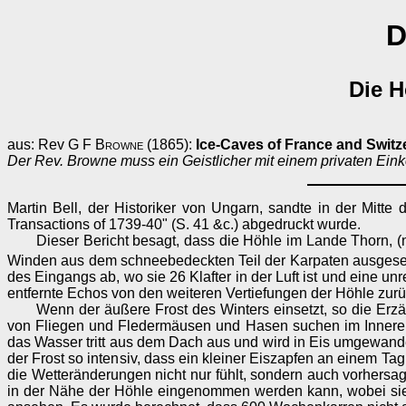
D
Die H
aus: Rev
G F Browne
(1865):
Ice-Caves of France and Switz
Der Rev. Browne muss ein Geistlicher mit einem privaten Ei
Martin Bell, der Historiker von Ungarn, sandte in der Mitte
Transactions of 1739-40" (S. 41 &c.) abgedruckt wurde.
Dieser Bericht besagt, dass die Höhle im Lande Thorn, (
Winden aus dem schneebedeckten Teil der Karpaten ausgesetzt 
des Eingangs ab, wo sie 26 Klafter in der Luft ist und eine
entfernte Echos von den weiteren Vertiefungen der Höhle zur
Wenn der äußere Frost des Winters einsetzt, so die Erz
von Fliegen und Fledermäusen und Hasen suchen im Inneren 
das Wasser tritt aus dem Dach aus und wird in Eis umgewandel
der Frost so intensiv, dass ein kleiner Eiszapfen an einem Tag
die Wetteränderungen nicht nur fühlt, sondern auch vorhersag
in der Nähe der Höhle eingenommen werden kann, wobei sie 