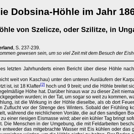
ie Dobsina-Höhle im Jahr 18
öhle von Szelicze, oder Szilitze, in Un
erland
, S. 237-239.
nkommen gewesen sein, um so viel Zeit mit dem Besuch der Eis
 des letzten Jahrhunderts einen Bericht über diese Höhle nach
nicht weit von Kaschau) unter den unteren Ausläufern der Karp
[2]
ist, ist 18 Klafter
hoch und 9 breit; und die Höhle breitet sic
 unregelmäßige Höhe hat. Darüber hinaus war zu dieser Zeit ni
ückgegeben wurden; in der Tat, um sogar so weit zu kommen, wa
ählung, ist die Wirkung in der Höhle dieselbe, als ob dort F
Zuflucht vor der Strenge des Winters. Sobald der Frühling 
t, während die reichlicheren Vorräte, die auf den sandigen Bode
 zu einer riesigen Eismasse wird; aber ein kühler Tag bringt sof
t. Die Menschen in der Umgebung, die mit Feldarbeiten beschäfti
entweder das mitgebrachte Wasser mit Eis kühlen oder das ge