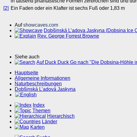
in tausend phantastische Formen zerbrochen sind und durc
[2]
Ein Faden oder ein Klafter ist sechs Fuß oder 1,83 m
Auf
showcaves.com
Dobšinská L’adova Jaskyna (Dobsina Ice 
Rev. George Forrest Browne
Siehe auch
Auf Duck Duck Go nach "Die Dobsina-Höhle im
Hauptseite
Allgemeine Informationen
Naturbeschreibungen
Dobšinská L’adová Jaskyna
Index
Themen
Hierarchisch
Länder
Karten