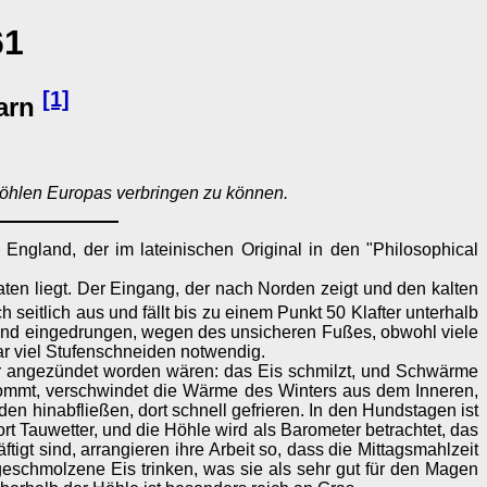
61
[1]
garn
höhlen Europas verbringen zu können.
 England, der im lateinischen Original in den "Philosophical
aten liegt. Der Eingang, der nach Norden zeigt und den kalten
h seitlich aus und fällt bis zu einem Punkt 50 Klafter unterhalb
emand eingedrungen, wegen des unsicheren Fußes, obwohl viele
r viel Stufenschneiden notwendig.
euer angezündet worden wären: das Eis schmilzt, und Schwärme
kommt, verschwindet die Wärme des Winters aus dem Inneren,
n hinabfließen, dort schnell gefrieren. In den Hundstagen ist
ort Tauwetter, und die Höhle wird als Barometer betrachtet, das
gt sind, arrangieren ihre Arbeit so, dass die Mittagsmahlzeit
schmolzene Eis trinken, was sie als sehr gut für den Magen