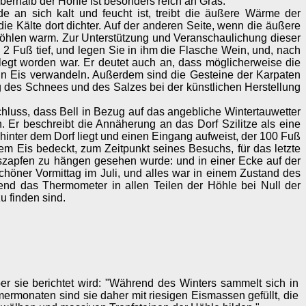
erhalb der Höhle ist besonders reich an Gras.
 an sich kalt und feucht ist, treibt die äußere Wärme der
ie Kälte dort dichter. Auf der anderen Seite, wenn die äußere
e Höhlen warm. Zur Unterstützung und Veranschaulichung dieser
2 Fuß tief, und legen Sie in ihm die Flasche Wein, und, nach
elegt worden war. Er deutet auch an, dass möglicherweise die
in Eis verwandeln. Außerdem sind die Gesteine der Karpaten
ng des Schnees und des Salzes bei der künstlichen Herstellung
luss, dass Bell in Bezug auf das angebliche Wintertauwetter
n. Er beschreibt die Annäherung an das Dorf Szilitze als eine
inter dem Dorf liegt und einen Eingang aufweist, der 100 Fuß
em Eis bedeckt, zum Zeitpunkt seines Besuchs, für das letzte
szapfen zu hängen gesehen wurde: und in einer Ecke auf der
chöner Vormittag im Juli, und alles war in einem Zustand des
end das Thermometer in allen Teilen der Höhle bei Null der
u finden sind.
 sie berichtet wird: "Während des Winters sammelt sich in
rmonaten sind sie daher mit riesigen Eismassen gefüllt, die