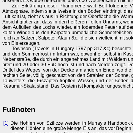
ansehen. Es wurde berechnet, dass 600 Wochenkarren nicht au
Zur Erklärung dieser Phänomene warf Bell folgende Vo
Atmosphäre, indem sie teilweise in den Boden eindringt, dies
Luft kalt ist, zieht es aus in Richtung der Oberfläche die W
Ansicht gibt er an, dass in den heißeren Teilen Ungarns, we
dem Auffüllen des Lochs wieder, ein loderndes Feuer auf der
kalten Winde aus den Karpaten unmerkliche Schneeteilchen 
reich an Salzen, Salpeter, Alaun &c., die sich vielleicht mi
von Eis erzeugen.
Townson (Travels in Hungary 1797 pp 317 &c) besuchte d
und den Sommerfrost im Irrtum war, obwohl er selbst in Kasch
Nebenstraße, die durch ein angenehmes Land mit Wäldern und 
breit und 20 oder 30 Fuß hoch ist und nach Norden zeigt. De
Drittel des Weges: von der Decke am anderen Ende, wo die 
rechten Seite, völlig geschützt von den Strahlen der Sonne,
Tauwetters, die Eiszapfen tropften Wasser, und der Boden 
Réaumur-Skala stand. Das Gestein ist kompakter ungeschichtet
Fußnoten
[1]
Die Höhlen von Szilicze werden in Murray’s Handbook o
diesen Höhlen eine große Menge Eis an, das vor Beginn d