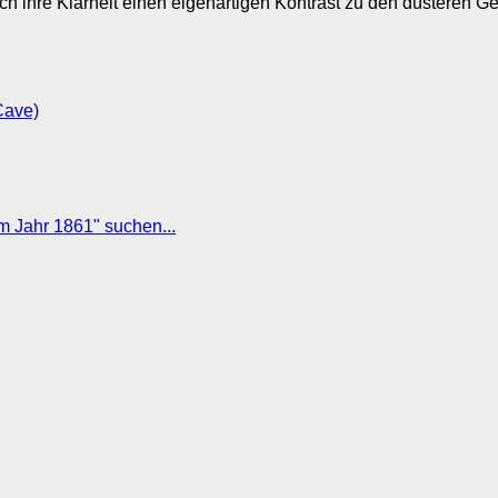
h ihre Klarheit einen eigenartigen Kontrast zu den düsteren G
Cave)
 Jahr 1861" suchen...