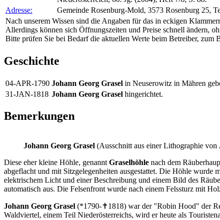
Adresse:
Gemeinde Rosenburg-Mold, 3573 Rosenburg 25, Te
Nach unserem Wissen sind die Angaben für das in eckigen Klammern
Allerdings können sich Öffnungszeiten und Preise schnell ändern, oh
Bitte prüfen Sie bei Bedarf die aktuellen Werte beim Betreiber, zum Be
Geschichte
04-APR-1790
Johann Georg Grasel
in Neuserowitz in Mähren geb
31-JAN-1818
Johann Georg Grasel
hingerichtet.
Bemerkungen
Johann Georg Grasel
(Ausschnitt aus einer Lithographie von
Diese eher kleine Höhle, genannt
Graselhöhle
nach dem Räuberhau
abgeflacht und mit Sitzgelegenheiten ausgestattet. Die Höhle wurde mit
elektrischem Licht und einer Beschreibung und einem Bild des Räub
automatisch aus. Die Felsenfront wurde nach einem Felssturz mit Holz v
Johann Georg Grasel
(*1790-✝1818) war der "Robin Hood" der Regio
Waldviertel, einem Teil Niederösterreichs, wird er heute als Tourist