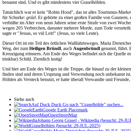
benannt sind. Und es gibt mindestens vier Graselhöhlen.
Tatsächlich war er kein "Robin Hood", das ist alles Tourismus-Marke
für Schurke:
grázl
. Er gehörte zu einer großen Familie von Gaunern, 
verbüßte im Alter von neun Jahren seine erste Strafe von zwei Woche
wegen 205 Verbrechen, darunter mehrere Morde, zum Tode verurteilt
sagte er "Jessas, so vül Leit!" (Jesus, so viele Leute).
Dieser Ort ist ein Teil des örtlichen Wallfahrtsweges. Maria Dreieic
Weg, der zum
Heiligen Bründl
, auch
Augenbründl
genannt, führt. 
Kreuzigung erinnern. Am Ende des Weges befindet sich die Quelle mi
trinkbar) Schild. Ziemlich lustig!
Und hier am Ende des Weges ist die Treppe, die hinauf zu der kleinen
finden sind und deren Ursprung und Verwendung noch unbekannt is
Höhlen als Versteck benutzt, er hatte überall Verwandte und Freunde, 
Siehe auch
Auf Duck Duck Go nach "Graselhöhle" suchen...
Google Earth Placemark
OpenStreetMap
Johann Georg Grasel - Wikipedia (besucht: 29-JU
Graselhöhlen (besucht: 29-JUL-2025)
Graselhöhle Maria Dreieichen (besucht: 29-JUL-2025