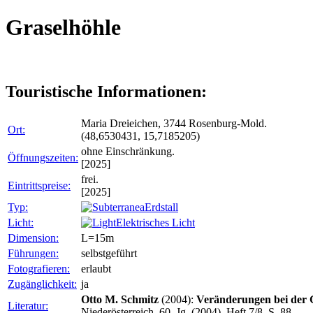
Graselhöhle
Touristische Informationen:
Maria Dreieichen, 3744 Rosenburg-Mold.
Ort:
(48,6530431, 15,7185205)
ohne Einschränkung.
Öffnungszeiten:
[2025]
frei.
Eintrittspreise:
[2025]
Typ:
Erdstall
Licht:
Elektrisches Licht
Dimension:
L=15m
Führungen:
selbstgeführt
Fotografieren:
erlaubt
Zugänglichkeit:
ja
Otto M. Schmitz
(2004):
Veränderungen bei der G
Literatur:
Niederösterreich, 60. Jg. (2004), Heft 7/8, S. 88.