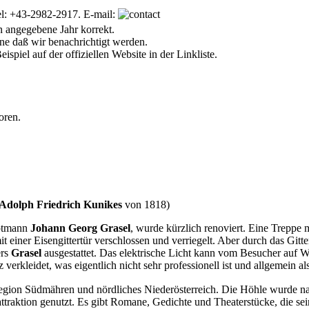
l: +43-2982-2917. E-mail:
 angegebene Jahr korrekt.
ne daß wir benachrichtigt werden.
ispiel auf der offiziellen Website in der Linkliste.
oren.
Adolph Friedrich Kunikes
von 1818)
ptmann
Johann Georg Grasel
, wurde kürzlich renoviert. Eine Treppe
 einer Eisengittertür verschlossen und verriegelt. Aber durch das Gitter
ers
Grasel
ausgestattet. Das elektrische Licht kann vom Besucher auf Wu
erkleidet, was eigentlich nicht sehr professionell ist und allgemein als
n Südmähren und nördliches Niederösterreich. Die Höhle wurde nach 
enattraktion genutzt. Es gibt Romane, Gedichte und Theaterstücke, die 