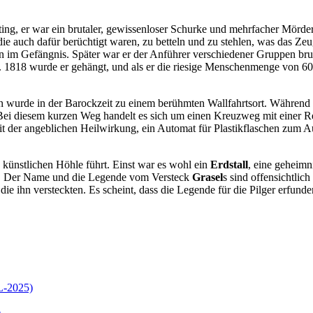
ting, er war ein brutaler, gewissenloser Schurke und mehrfacher Mörde
die auch dafür berüchtigt waren, zu betteln und zu stehlen, was das Z
n im Gefängnis. Später war er der Anführer verschiedener Gruppen bru
. 1818 wurde er gehängt, und als er die riesige Menschenmenge von 60
hen wurde in der Barockzeit zu einem berühmten Wallfahrtsort. Während 
Bei diesem kurzen Weg handelt es sich um einen Kreuzweg mit einer Re
t der angeblichen Heilwirkung, ein Automat für Plastikflaschen zum A
 künstlichen Höhle führt. Einst war es wohl ein
Erdstall
, eine geheimn
t. Der Name und die Legende vom Versteck
Grasel
s sind offensichtlic
die ihn versteckten. Es scheint, dass die Legende für die Pilger erfund
L-2025)
)