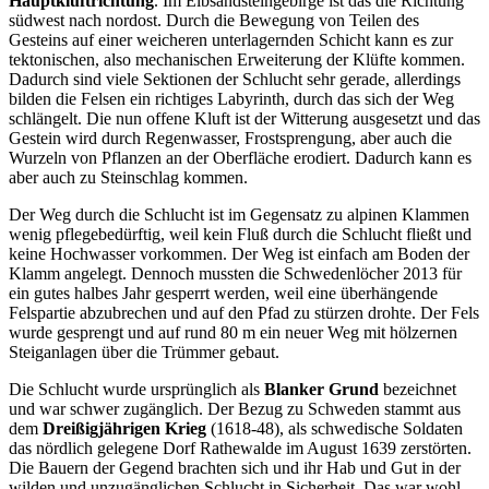
Hauptkluftrichtung
. Im Elbsandsteingebirge ist das die Richtung
südwest nach nordost. Durch die Bewegung von Teilen des
Gesteins auf einer weicheren unterlagernden Schicht kann es zur
tektonischen, also mechanischen Erweiterung der Klüfte kommen.
Dadurch sind viele Sektionen der Schlucht sehr gerade, allerdings
bilden die Felsen ein richtiges Labyrinth, durch das sich der Weg
schlängelt. Die nun offene Kluft ist der Witterung ausgesetzt und das
Gestein wird durch Regenwasser, Frostsprengung, aber auch die
Wurzeln von Pflanzen an der Oberfläche erodiert. Dadurch kann es
aber auch zu Steinschlag kommen.
Der Weg durch die Schlucht ist im Gegensatz zu alpinen Klammen
wenig pflegebedürftig, weil kein Fluß durch die Schlucht fließt und
keine Hochwasser vorkommen. Der Weg ist einfach am Boden der
Klamm angelegt. Dennoch mussten die Schwedenlöcher 2013 für
ein gutes halbes Jahr gesperrt werden, weil eine überhängende
Felspartie abzubrechen und auf den Pfad zu stürzen drohte. Der Fels
wurde gesprengt und auf rund 80 m ein neuer Weg mit hölzernen
Steiganlagen über die Trümmer gebaut.
Die Schlucht wurde ursprünglich als
Blanker Grund
bezeichnet
und war schwer zugänglich. Der Bezug zu Schweden stammt aus
dem
Dreißigjährigen Krieg
(1618-48), als schwedische Soldaten
das nördlich gelegene Dorf Rathewalde im August 1639 zerstörten.
Die Bauern der Gegend brachten sich und ihr Hab und Gut in der
wilden und unzugänglichen Schlucht in Sicherheit. Das war wohl