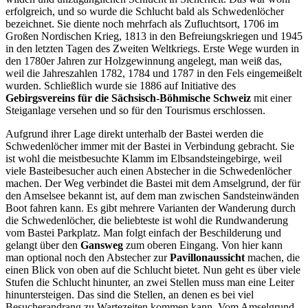
erfolgreich, und so wurde die Schlucht bald als Schwedenlöcher
bezeichnet. Sie diente noch mehrfach als Zufluchtsort, 1706 im
Großen Nordischen Krieg, 1813 in den Befreiungskriegen und 1945
in den letzten Tagen des Zweiten Weltkriegs. Erste Wege wurden in
den 1780er Jahren zur Holzgewinnung angelegt, man weiß das,
weil die Jahreszahlen 1782, 1784 und 1787 in den Fels eingemeißelt
wurden. Schließlich wurde sie 1886 auf Initiative des
Gebirgsvereins für die Sächsisch-Böhmische Schweiz
mit einer
Steiganlage versehen und so für den Tourismus erschlossen.
Aufgrund ihrer Lage direkt unterhalb der Bastei werden die
Schwedenlöcher immer mit der Bastei in Verbindung gebracht. Sie
ist wohl die meistbesuchte Klamm im Elbsandsteingebirge, weil
viele Basteibesucher auch einen Abstecher in die Schwedenlöcher
machen. Der Weg verbindet die Bastei mit dem Amselgrund, der für
den Amselsee bekannt ist, auf dem man zwischen Sandsteinwänden
Boot fahren kann. Es gibt mehrere Varianten der Wanderung durch
die Schwedenlöcher, die beliebteste ist wohl die Rundwanderung
vom Bastei Parkplatz. Man folgt einfach der Beschilderung und
gelangt über den
Gansweg
zum oberen Eingang. Von hier kann
man optional noch den Abstecher zur
Pavillonaussicht
machen, die
einen Blick von oben auf die Schlucht bietet. Nun geht es über viele
Stufen die Schlucht hinunter, an zwei Stellen muss man eine Leiter
hinuntersteigen. Das sind die Stellen, an denen es bei viel
Besucherandrang zu Wartezeiten kommen kann. Vom Amselgrund