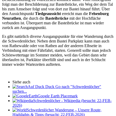
folgt man der Beschilderung zur Basteibrücke, ein Weg der dem Tal
bis zum Amselsee folgt und von dort zur Bastei hinauf führt. Über
den Aussichtspunkt
Tiedgeaussicht
erreicht man die
Felsenburg
Neurathen
, die durch die
Basteibrücke
mit der Hochfläche
verbunden ist. Überquert man die Basteibrücke ist man wieder
zurück am Ausgangspunkt.
Es gibt natürlich diverse Ausgangspunkte für eine Wanderung durch
die Schwedenlöcher. Neben dem Bastei Parkplatz kann man auch
von Rathewalde oder von Rathen auf der anderen Elbseite in
Verbindung mit einer Fährfahrt, starten. Generell sollte man jedoch
Schönwettertage im Sommer meiden, weil das Gebiet dann sehr
überlaufen ist, Parklätze überfüllt sind und auch in der Schlucht
immer wieder Wartezeiten auftreten.
Siehe auch
Auf Duck Duck Go nach "Schwedenlöcher"
suchen...
Google Earth Placemark
Schwedenlöcher - Wikipedia (besucht: 22-FEB-
2026)
Schwedenlöcher Wanderung – Unsere Route,
Highlights & Tipps (besucht: 22-FEB-2026)