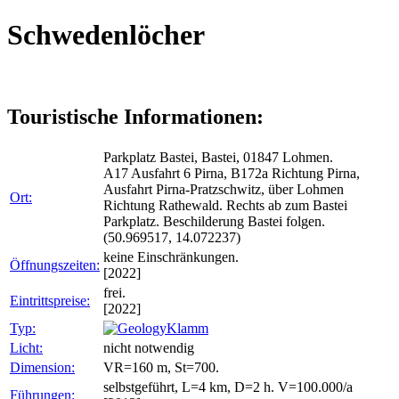
Schwedenlöcher
Touristische Informationen:
Parkplatz Bastei, Bastei, 01847 Lohmen.
A17 Ausfahrt 6 Pirna, B172a Richtung Pirna,
Ausfahrt Pirna-Pratzschwitz, über Lohmen
Ort:
Richtung Rathewald. Rechts ab zum Bastei
Parkplatz. Beschilderung Bastei folgen.
(50.969517, 14.072237)
keine Einschränkungen.
Öffnungszeiten:
[2022]
frei.
Eintrittspreise:
[2022]
Typ:
Klamm
Licht:
nicht notwendig
Dimension:
VR=160 m, St=700.
selbstgeführt, L=4 km, D=2 h. V=100.000/a
Führungen: