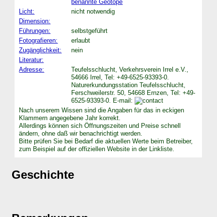
benannte Geotope
Licht:
nicht notwendig
Dimension:
Führungen:
selbstgeführt
Fotografieren:
erlaubt
Zugänglichkeit:
nein
Literatur:
Adresse:
Teufelsschlucht, Verkehrsverein Irrel e.V.,
54666 Irrel, Tel: +49-6525-93393-0.
Naturerkundungsstation Teufelsschlucht,
Ferschweilerstr. 50, 54668 Ernzen, Tel: +49-
6525-93393-0. E-mail:
Nach unserem Wissen sind die Angaben für das in eckigen
Klammern angegebene Jahr korrekt.
Allerdings können sich Öffnungszeiten und Preise schnell
ändern, ohne daß wir benachrichtigt werden.
Bitte prüfen Sie bei Bedarf die aktuellen Werte beim Betreiber,
zum Beispiel auf der offiziellen Website in der Linkliste.
Geschichte