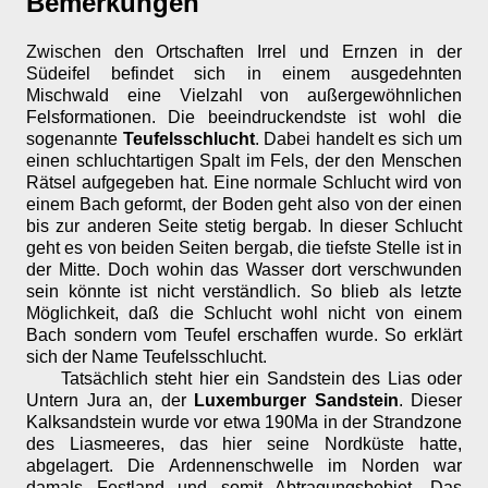
Bemerkungen
Zwischen den Ortschaften Irrel und Ernzen in der
Südeifel befindet sich in einem ausgedehnten
Mischwald eine Vielzahl von außergewöhnlichen
Felsformationen. Die beeindruckendste ist wohl die
sogenannte
Teufelsschlucht
. Dabei handelt es sich um
einen schluchtartigen Spalt im Fels, der den Menschen
Rätsel aufgegeben hat. Eine normale Schlucht wird von
einem Bach geformt, der Boden geht also von der einen
bis zur anderen Seite stetig bergab. In dieser Schlucht
geht es von beiden Seiten bergab, die tiefste Stelle ist in
der Mitte. Doch wohin das Wasser dort verschwunden
sein könnte ist nicht verständlich. So blieb als letzte
Möglichkeit, daß die Schlucht wohl nicht von einem
Bach sondern vom Teufel erschaffen wurde. So erklärt
sich der Name Teufelsschlucht.
Tatsächlich steht hier ein Sandstein des Lias oder
Untern Jura an, der
Luxemburger Sandstein
. Dieser
Kalksandstein wurde vor etwa 190Ma in der Strandzone
des Liasmeeres, das hier seine Nordküste hatte,
abgelagert. Die Ardennenschwelle im Norden war
damals Festland und somit Abtragungsbebiet. Das