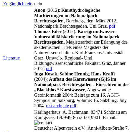
Zugänglichkeit:
nein
Anon
(2012):
Karsthydrologische
Markierungen im Nationalpark
Berchtesgaden
, Berchtesgaden, März 2012,
Nationalpark Berchtesgaden, Uni Graz.
pdf
Thomas Eder
(2012):
Karstgrundwasser-
Vulnerabilitätskartierung im Nationalpark
Berchtesgaden
, Magisterarbeit zur Erlangung des
akademischen Titels eines Magisters der
Naturwissenschaften. Karl-Franzens-Universität
Literatur:
Graz, Umwelt-, Regional- Und
Bildungswissenschaftliche Fakultät, Graz, Jänner
2012.
pdf
Inga Kosak
,
Sabine Hennig
,
Hans Krafft
(2004):
Aufbau des Karstwasser-(G)IS im
Nationalpark Berchtesgaden - Einsichten in die
„Blackblox“ Karstwasser
, Angewandte
Geoinformatik 2004: Beiträge zum 16. AGIT-
Symposium Salzburg, Volume: 16. Salzburg, July
2004.
researchgate
pdf
Kärlingerhaus, A. Bachmann, 83471 Schönau am
Königssee, Tel: +49-8652-6019901. E-mail:
Deutscher Alpenverein e.V., Anni-Albers-Straße 7,