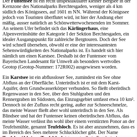
Der
Funtensee
ist ein recht unspektakulärer kleiner Bergsee in der
Kernzone des Nationalparks Berchtesgaden, weniger als 4 km
südlich des Königssees, auf 1601 m NN. Während der Königssee
jedoch von Touristen überflutet wird, ist hier der Andrang eher
mäßig, ausser natürlich an Schönwetterwochenenden im Sommer.
An seinem Ufer befindet sich das
Kärlingerhaus
, eine
Alpenvereinshütte der Kategorie I der Sektion Berchtesgaden, ein
idealer Ausgangspunkt für zahlreiche Bergtouren. Doch der See
wird schnell übersehen, obwohl er eine der interessantesten
Sehenswürdigkeiten des Nationalparks ist. Es handelt sich hier
nämlich um einen Karstsee. Deshalb ist der Funtensee vom
Bayerischen Landesamt für Umwelt als besonders wertvolles
Geotop (Geotop-Nummer: 172R002) ausgewiesen worden.
Ein
Karstsee
ist ein abflussloser See, zumindest ein See ohne
Abfluss an der Oberfläche. Unterirdisch ist er mit dem Karst-
Aquifer, dem Grundwasserkörper verbunden. So fließt oberirdisch
Regenwasser in den See, über den Stuhlgraben und den
Rennergraben im Südosten, das Einzugsgebiet umfasst etwa 10 km².
Dennoch ist der Zufluss recht gering, außer zur Schneeschmelze,
das meiste Wasser fließt aber wohl unterirdisch in den See. Als
Blindsee und hat der Funtensee keinen oberirdischen Abfluss, das
meiste Wasser verlässt ihn wohl über einem verstürzten Ponor an der
Teufelsmühle, genannt
Teufelsloch
. Es ist aber anzunehmen, dass es
im Bereich des Sees mehrere Schlucklöcher gibt. Der Name