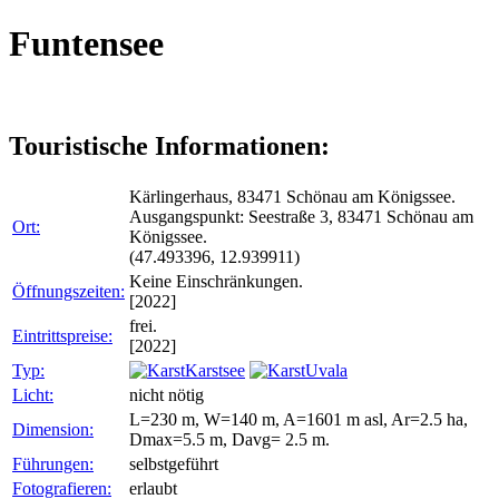
Funtensee
Touristische Informationen:
Kärlingerhaus, 83471 Schönau am Königssee.
Ausgangspunkt: Seestraße 3, 83471 Schönau am
Ort:
Königssee.
(47.493396, 12.939911)
Keine Einschränkungen.
Öffnungszeiten:
[2022]
frei.
Eintrittspreise:
[2022]
Typ:
Karstsee
Uvala
Licht:
nicht nötig
L=230 m, W=140 m, A=1601 m asl, Ar=2.5 ha,
Dimension:
Dmax=5.5 m, Davg= 2.5 m.
Führungen:
selbstgeführt
Fotografieren:
erlaubt