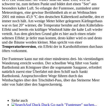
schwerer ist, zum tiefsten Punkt und bildet dort einen "See" aus
besonders kalter Luft. So erlangte der Funtensee, zumindest unter
Meteorologen, eine gewisse Berühmtheit als er an Weihnachten
2001 mit minus 45,9 °C den deutschen Kälterekord aufstellte, den er
immer noch hält. Am wenige Meter höher gelegenen Kärlingerhaus
war es fast 20° wärmer, die Temperatur beruhte auf dem Kältefallen-
Effekt und bereits ein kräftiger Windstoß hätte die kalte Luft wieder
verteilt. Aus dem gleichen Grund gibt es hier auch einen relativ
seltenen Effekt: je tiefer man kommt, desto kälter wird es und desto
und die Bäume werden kleiner. Man spricht von einer
Temperaturinversion
, ein Effekt der in Karsthohlformen durchaus
öfters vorkommt.
Der Funtensee kann nur mit einer mindestens drei- bis vierstündigen
Wanderung erreicht werden. Der schnellste Weg führt von Sankt
Bartholomä am Königssee über die sogenannte Saugasse, erfordert
natürlich zuerst eine Überfahrt mit dem Schiff nach Sankt
Bartholomä. Anspruchsvollere Wege führen durch das
Wimbachgries über den Trischübel-Pass, über das Steinerne Meer
oder von Salet über den Sagereckersteig.
Siehe auch
Auf Duck Duck Go nach "Funtensee" suchen...