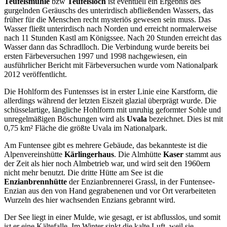
Teufelsmühle
bzw
Teufelsloch
ist eventuell ein Ergebnis des
gurgelnden Geräuschs des unterirdisch abfließenden Wassers, das
früher für die Menschen recht mysteriös gewesen sein muss. Das
Wasser fließt unterirdisch nach Norden und erreicht normalerweise
nach 11 Stunden Kastl am Königssee. Nach 20 Stunden erreicht das
Wasser dann das Schradlloch. Die Verbindung wurde bereits bei
ersten Färbeversuchen 1997 und 1998 nachgewiesen, ein
ausführlicher Bericht mit Färbeversuchen wurde vom Nationalpark
2012 veröffentlicht.
Die Hohlform des Funtensses ist in erster Linie eine Karstform, die
allerdings während der letzten Eiszeit glazial überprägt wurde. Die
schüsselartige, längliche Hohlform mit unruhig geformter Sohle und
unregelmäßigen Böschungen wird als
Uvala
bezeichnet. Dies ist mit
0,75 km² Fläche die größte Uvala im Nationalpark.
Am Funtensee gibt es mehrere Gebäude, das bekannteste ist die
Alpenvereinshütte
Kärlingerhaus
. Die Almhütte
Kaser
stammt aus
der Zeit als hier noch Almbetrieb war, und wird seit den 1960ern
nicht mehr benutzt. Die dritte Hütte am See ist die
Enzianbrennhütte
der Enzianbrennerei Grassl, in der Funtensee-
Enzian aus den von Hand gegrabenenen und vor Ort verarbeiteten
Wurzeln des hier wachsenden Enzians gebrannt wird.
Der See liegt in einer Mulde, wie gesagt, er ist abflusslos, und somit
ist er eine Kältefalle. Im Winter sinkt die kalte Luft, weil sie