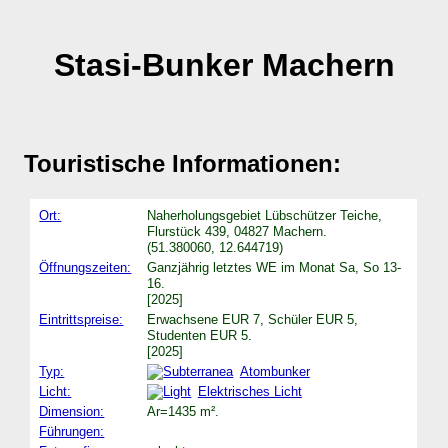
Stasi-Bunker Machern
Touristische Informationen:
Ort:
Naherholungsgebiet Lübschützer Teiche,
Flurstück 439, 04827 Machern.
(51.380060, 12.644719)
Öffnungszeiten:
Ganzjährig letztes WE im Monat Sa, So 13-
16.
[2025]
Eintrittspreise:
Erwachsene EUR 7, Schüler EUR 5,
Studenten EUR 5.
[2025]
Typ:
Atombunker
Licht:
Elektrisches Licht
Dimension:
Ar=1435 m².
Führungen: