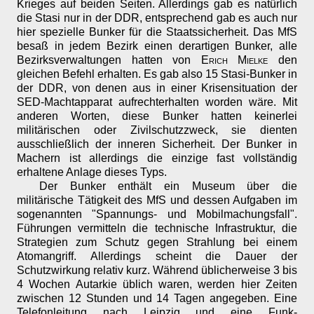
Krieges auf beiden Seiten. Allerdings gab es natürlich
die Stasi nur in der DDR, entsprechend gab es auch nur
hier spezielle Bunker für die Staatssicherheit. Das MfS
besaß in jedem Bezirk einen derartigen Bunker, alle
Bezirksverwaltungen hatten von
Erich Mielke
den
gleichen Befehl erhalten. Es gab also 15 Stasi-Bunker in
der DDR, von denen aus in einer Krisensituation der
SED-Machtapparat aufrechterhalten worden wäre. Mit
anderen Worten, diese Bunker hatten keinerlei
militärischen oder Zivilschutzzweck, sie dienten
ausschließlich der inneren Sicherheit. Der Bunker in
Machern ist allerdings die einzige fast vollständig
erhaltene Anlage dieses Typs.
Der Bunker enthält ein Museum über die
militärische Tätigkeit des MfS und dessen Aufgaben im
sogenannten "Spannungs- und Mobilmachungsfall".
Führungen vermitteln die technische Infrastruktur, die
Strategien zum Schutz gegen Strahlung bei einem
Atomangriff. Allerdings scheint die Dauer der
Schutzwirkung relativ kurz. Während üblicherweise 3 bis
4 Wochen Autarkie üblich waren, werden hier Zeiten
zwischen 12 Stunden und 14 Tagen angegeben. Eine
Telefonleitung nach Leipzig und eine Funk-