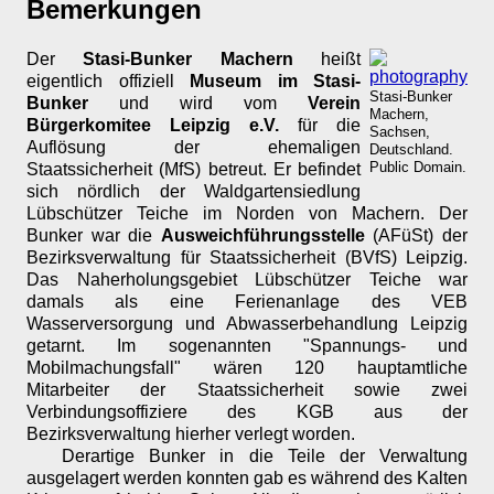
Bemerkungen
Der
Stasi-Bunker Machern
heißt
eigentlich offiziell
Museum im Stasi-
Stasi-Bunker
Bunker
und wird vom
Verein
Machern,
Bürgerkomitee Leipzig e.V.
für die
Sachsen,
Auflösung der ehemaligen
Deutschland.
Public Domain.
Staatssicherheit (MfS) betreut. Er befindet
sich nördlich der Waldgartensiedlung
Lübschützer Teiche im Norden von Machern. Der
Bunker war die
Ausweichführungsstelle
(AFüSt) der
Bezirksverwaltung für Staatssicherheit (BVfS) Leipzig.
Das Naherholungsgebiet Lübschützer Teiche war
damals als eine Ferienanlage des VEB
Wasserversorgung und Abwasserbehandlung Leipzig
getarnt. Im sogenannten "Spannungs- und
Mobilmachungsfall" wären 120 hauptamtliche
Mitarbeiter der Staatssicherheit sowie zwei
Verbindungsoffiziere des KGB aus der
Bezirksverwaltung hierher verlegt worden.
Derartige Bunker in die Teile der Verwaltung
ausgelagert werden konnten gab es während des Kalten