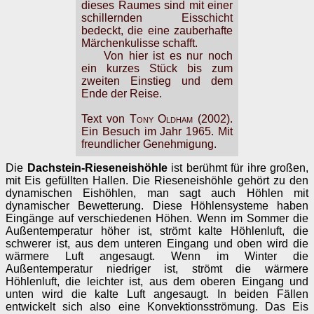
dieses Raumes sind mit einer
schillernden Eisschicht
bedeckt, die eine zauberhafte
Märchenkulisse schafft.
Von hier ist es nur noch
ein kurzes Stück bis zum
zweiten Einstieg und dem
Ende der Reise.
Text von
Tony Oldham
(2002).
Ein Besuch im Jahr 1965. Mit
freundlicher Genehmigung.
Die
Dachstein-Rieseneishöhle
ist berühmt für ihre großen,
mit Eis gefüllten Hallen. Die Rieseneishöhle gehört zu den
dynamischen Eishöhlen, man sagt auch Höhlen mit
dynamischer Bewetterung. Diese Höhlensysteme haben
Eingänge auf verschiedenen Höhen. Wenn im Sommer die
Außentemperatur höher ist, strömt kalte Höhlenluft, die
schwerer ist, aus dem unteren Eingang und oben wird die
wärmere Luft angesaugt. Wenn im Winter die
Außentemperatur niedriger ist, strömt die wärmere
Höhlenluft, die leichter ist, aus dem oberen Eingang und
unten wird die kalte Luft angesaugt. In beiden Fällen
entwickelt sich also eine Konvektionsströmung. Das Eis