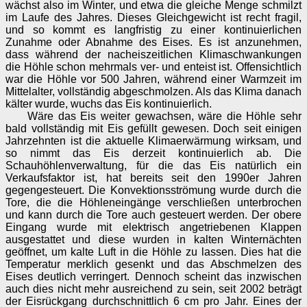
wächst also im Winter, und etwa die gleiche Menge schmilzt
im Laufe des Jahres. Dieses Gleichgewicht ist recht fragil,
und so kommt es langfristig zu einer kontinuierlichen
Zunahme oder Abnahme des Eises. Es ist anzunehmen,
dass während der nacheiszeitlichen Klimaschwankungen
die Höhle schon mehrmals ver- und enteist ist. Offensichtlich
war die Höhle vor 500 Jahren, während einer Warmzeit im
Mittelalter, vollständig abgeschmolzen. Als das Klima danach
kälter wurde, wuchs das Eis kontinuierlich.
Wäre das Eis weiter gewachsen, wäre die Höhle sehr
bald vollständig mit Eis gefüllt gewesen. Doch seit einigen
Jahrzehnten ist die aktuelle Klimaerwärmung wirksam, und
so nimmt das Eis derzeit kontinuierlich ab. Die
Schauhöhlenverwaltung, für die das Eis natürlich ein
Verkaufsfaktor ist, hat bereits seit den 1990er Jahren
gegengesteuert. Die Konvektionsströmung wurde durch die
Tore, die die Höhleneingänge verschließen unterbrochen
und kann durch die Tore auch gesteuert werden. Der obere
Eingang wurde mit elektrisch angetriebenen Klappen
ausgestattet und diese wurden in kalten Winternächten
geöffnet, um kalte Luft in die Höhle zu lassen. Dies hat die
Temperatur merklich gesenkt und das Abschmelzen des
Eises deutlich verringert. Dennoch scheint das inzwischen
auch dies nicht mehr ausreichend zu sein, seit 2002 beträgt
der Eisrückgang durchschnittlich 6 cm pro Jahr. Eines der