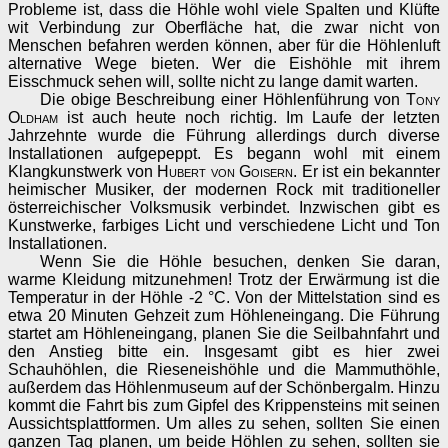
Probleme ist, dass die Höhle wohl viele Spalten und Klüfte
wit Verbindung zur Oberfläche hat, die zwar nicht von
Menschen befahren werden können, aber für die Höhlenluft
alternative Wege bieten. Wer die Eishöhle mit ihrem
Eisschmuck sehen will, sollte nicht zu lange damit warten.
Die obige Beschreibung einer Höhlenführung von
Tony
Oldham
ist auch heute noch richtig. Im Laufe der letzten
Jahrzehnte wurde die Führung allerdings durch diverse
Installationen aufgepeppt. Es begann wohl mit einem
Klangkunstwerk von
Hubert von Goisern
. Er ist ein bekannter
heimischer Musiker, der modernen Rock mit traditioneller
österreichischer Volksmusik verbindet. Inzwischen gibt es
Kunstwerke, farbiges Licht und verschiedene Licht und Ton
Installationen.
Wenn Sie die Höhle besuchen, denken Sie daran,
warme Kleidung mitzunehmen! Trotz der Erwärmung ist die
Temperatur in der Höhle -2 °C. Von der Mittelstation sind es
etwa 20 Minuten Gehzeit zum Höhleneingang. Die Führung
startet am Höhleneingang, planen Sie die Seilbahnfahrt und
den Anstieg bitte ein. Insgesamt gibt es hier zwei
Schauhöhlen, die Rieseneishöhle und die Mammuthöhle,
außerdem das Höhlenmuseum auf der Schönbergalm. Hinzu
kommt die Fahrt bis zum Gipfel des Krippensteins mit seinen
Aussichtsplattformen. Um alles zu sehen, sollten Sie einen
ganzen Tag planen, um beide Höhlen zu sehen, sollten sie