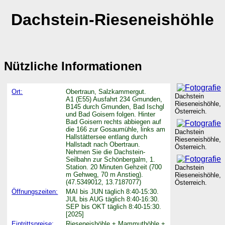
Dachstein-Rieseneishöhle
Nützliche Informationen
Ort:
Obertraun, Salzkammergut.
Dachstein
A1 (E55) Ausfahrt 234 Gmunden,
Rieseneishöhle,
B145 durch Gmunden, Bad Ischgl
Österreich.
und Bad Goisern folgen. Hinter
Bad Goisern rechts abbiegen auf
die 166 zur Gosaumühle, links am
Dachstein
Hallstättersee entlang durch
Rieseneishöhle,
Hallstadt nach Obertraun.
Österreich.
Nehmen Sie die Dachstein-
Seilbahn zur Schönbergalm, 1.
Station. 20 Minuten Gehzeit (700
Dachstein
m Gehweg, 70 m Anstieg).
Rieseneishöhle,
(47.5349012, 13.7187077)
Österreich.
Öffnungszeiten:
MAI bis JUN täglich 8:40-15:30.
JUL bis AUG täglich 8:40-16:30.
SEP bis OKT täglich 8:40-15:30.
[2025]
Eintrittspreise:
Rieseneishöhle + Mammuthöhle +