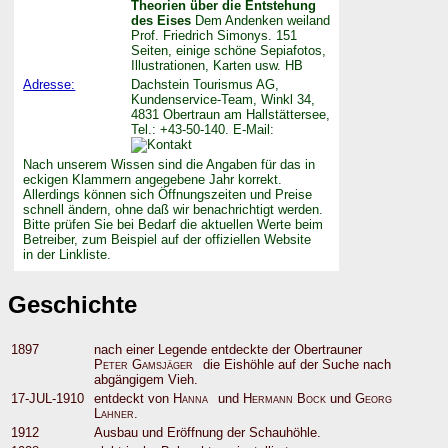
Theorien über die Entstehung
des Eises
Dem Andenken weiland
Prof. Friedrich Simonys. 151
Seiten, einige schöne Sepiafotos,
Illustrationen, Karten usw. HB
Adresse:
Dachstein Tourismus AG,
Kundenservice-Team, Winkl 34,
4831 Obertraun am Hallstättersee,
Tel.: +43-50-140. E-Mail:
Nach unserem Wissen sind die Angaben für das in
eckigen Klammern angegebene Jahr korrekt.
Allerdings können sich Öffnungszeiten und Preise
schnell ändern, ohne daß wir benachrichtigt werden.
Bitte prüfen Sie bei Bedarf die aktuellen Werte beim
Betreiber, zum Beispiel auf der offiziellen Website
in der Linkliste.
Geschichte
1897
nach einer Legende entdeckte der Obertrauner
Peter Gamsjäger
die Eishöhle auf der Suche nach
abgängigem Vieh.
17-JUL-1910
entdeckt von
Hanna
und
Hermann Bock
und
Georg
Lahner
.
1912
Ausbau und Eröffnung der Schauhöhle.