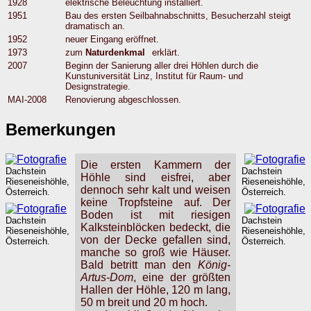
1928
elektrische Beleuchtung installiert.
1951
Bau des ersten Seilbahnabschnitts, Besucherzahl steigt
dramatisch an.
1952
neuer Eingang eröffnet.
1973
zum
Naturdenkmal
erklärt.
2007
Beginn der Sanierung aller drei Höhlen durch die
Kunstuniversität Linz, Institut für Raum- und
Designstrategie.
MAI-2008
Renovierung abgeschlossen.
Bemerkungen
Die ersten Kammern der
Dachstein
Dachstein
Höhle sind eisfrei, aber
Rieseneishöhle,
Rieseneishöhle,
dennoch sehr kalt und weisen
Österreich.
Österreich.
keine Tropfsteine auf. Der
Boden ist mit riesigen
Dachstein
Dachstein
Kalksteinblöcken bedeckt, die
Rieseneishöhle,
Rieseneishöhle,
von der Decke gefallen sind,
Österreich.
Österreich.
manche so groß wie Häuser.
Bald betritt man den
König-
Artus-Dom
, eine der größten
Hallen der Höhle, 120 m lang,
50 m breit und 20 m hoch.