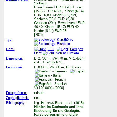
Seilbahn:
Erwachsene EUR 48,70, Kinder
(15-17) EUR 43,80, Kinder (6-14)
EUR 26,80, Kinder (0-5) frei,
Senioren (65+) EUR 46,30.
Gruppen (20+): Erwachsene EUR
46,40, Kinder (15-17) EUR 40,
Kinder (6-14) EUR 25.
[2025]
Typ:
Karsthöhle
Eishöhle
Licht:
LED
Farbiges
Licht
Son et Lumière
Dimension:
L=2.700 m, VR=70 m, A=1.455 m
ü.A., T=-2 bis 6 °C.
Führungen:
L=800 m, VR=80 m, D=50 min.
V=120.000/a [2000]
Fotografieren:
erlaubt
Zugänglichkeit:
nein
Bibliography:
Ing.
Hermann Bock
et al. (1913):
Höhlen im Dachstein und ihre
Bedeutung für die Geologie,
Karsthydrographie und die