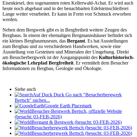
Eisenkiesel, den sogenannten roten Kellerwald-Achat. Er wird auch
heute noch abgebaut und in der benachbarten Edelsteinschleiferei
Lange weiter verarbeitet. Er kann in Form von Schmuck erworben
werden.
Neben dem Bergwerk gibt es in Bergfreiheit weitere Zeugen des
Bergbaus. In einem der ehemaligen Bergmannshäuser befindet sich
ein kleines Bergbaumuseum, das
Bergamt
. Es hat Ausstellungen
zum Bergbau und zu verschiedenen Handwerken, sowie eine
Ausstellung von Gesteinen und Mineralen der Umgebung. Direkt
am Besucherbergwerk ist der Ausgangspunkt des
Kulturhistorisch-
ökologische Lehrpfad Bergfreiheit
. Er vermittelt dem Besucher
Informationen zu Bergbau, Geologie und Ökologie.
Siehe auch
Auf Duck Duck Go nach "Besucherbergwerk
Bertsch" suchen...
Google Earth Placemark
Besucher-Bergwerk Bertsch, offizielle Website
(besucht: 03-FEB-2026)
Bergamt & Bergwerk (besucht: 03-FEB-2026)
Besucherbergwerk Bertsch (besucht: 03-FEB-2026)
Besucherbergwerk Bertsch (besucht: 03-FEB-2026)