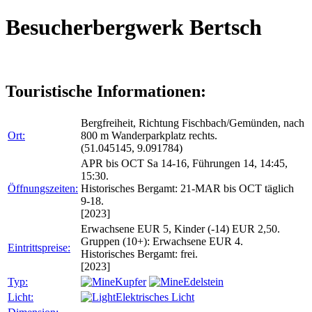
Besucherbergwerk Bertsch
Touristische Informationen:
Bergfreiheit, Richtung Fischbach/Gemünden, nach
Ort:
800 m Wanderparkplatz rechts.
(51.045145, 9.091784)
APR bis OCT Sa 14-16, Führungen 14, 14:45,
15:30.
Öffnungszeiten:
Historisches Bergamt: 21-MAR bis OCT täglich
9-18.
[2023]
Erwachsene EUR 5, Kinder (-14) EUR 2,50.
Gruppen (10+): Erwachsene EUR 4.
Eintrittspreise:
Historisches Bergamt: frei.
[2023]
Typ:
Kupfer
Edelstein
Licht:
Elektrisches Licht