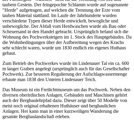
taubem Gestein. Der feingepochte Schlamm wurde auf sogenannte
"Herde" aufgetragen, auf welchen die Trennung der Erze vom
tauben Material stattfand. Im Laufe der Jahrhunderte wurden
verschiedene Typen dieser Herde entwickelt, bewegliche und
unbewegliche. Der Abfall vom Herdwaschen wurde als Bau oder
Scheuersand in den Handel gebracht. Ursprünglich befand sich die
Wohnung des Pochwerksteigers im 1. Stock des Hauptgebäudes. Da
die Wohnbedingungen über der Aufbereitung wegen des Krachs
sehr schlecht waren, wurde um 1830 endlich ein eigenes Huthaus
gebaut.
Zum Betrieb des Pochwerkes wurde im Lindenauer Tal ein ca. 600
m langer Graben angelegt (ursprünglich auch für das Gesellschafter
Pochwerk). Zur besseren Regulierung der Aufschlagwassermenge
erbaute man 1838 den Unteren Lindenauer Teich.
Das Museum ist ein Freilichtmuseum um das Pochwerk. Neben den
diversen oberirdischen Anlagen, Gebäuden und Maschinen gehört
auch der Bergbaulehrpfad dazu. Dieser zeigt über 50 Modelle von
meist noch original erhaltenen Huthäuser und bergbaulichen
Anlagen. Her kann man in einer kurzweiligen Wanderung die
gesamte Bergbaulandschaft erleben.