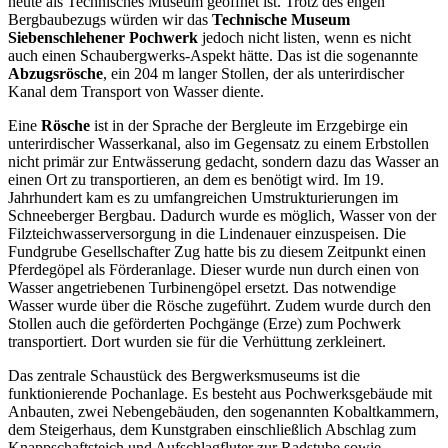
heute als Technisches Museum geöffnet ist. Trotz des engen
Bergbaubezugs würden wir das
Technische Museum
Siebenschlehener Pochwerk
jedoch nicht listen, wenn es nicht
auch einen Schaubergwerks-Aspekt hätte. Das ist die sogenannte
Abzugsrösche
, ein 204 m langer Stollen, der als unterirdischer
Kanal dem Transport von Wasser diente.
Eine
Rösche
ist in der Sprache der Bergleute im Erzgebirge ein
unterirdischer Wasserkanal, also im Gegensatz zu einem Erbstollen
nicht primär zur Entwässerung gedacht, sondern dazu das Wasser an
einen Ort zu transportieren, an dem es benötigt wird. Im 19.
Jahrhundert kam es zu umfangreichen Umstrukturierungen im
Schneeberger Bergbau. Dadurch wurde es möglich, Wasser von der
Filzteichwasserversorgung in die Lindenauer einzuspeisen. Die
Fundgrube Gesellschafter Zug hatte bis zu diesem Zeitpunkt einen
Pferdegöpel als Förderanlage. Dieser wurde nun durch einen von
Wasser angetriebenen Turbinengöpel ersetzt. Das notwendige
Wasser wurde über die Rösche zugeführt. Zudem wurde durch den
Stollen auch die geförderten Pochgänge (Erze) zum Pochwerk
transportiert. Dort wurden sie für die Verhüttung zerkleinert.
Das zentrale Schaustück des Bergwerksmuseums ist die
funktionierende Pochanlage. Es besteht aus Pochwerksgebäude mit
Anbauten, zwei Nebengebäuden, den sogenannten Kobaltkammern,
dem Steigerhaus, dem Kunstgraben einschließlich Abschlag zum
Knappschaftsteich und Aufschlagfluter zur Radstube sowie