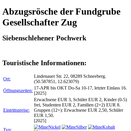
Abzugsrösche der Fundgrube
Gesellschafter Zug
Siebenschlehener Pochwerk
Touristische Informationen:
Lindenauer Str. 22, 08289 Schneeberg.
Ort:
(50.587851, 12.623079)
17-APR bis OKT Do-Sa 10-17, letzter Einlass 16.
Öffnungszeiten:
[2025]
Erwachsene EUR 3, Schüler EUR 2, Kinder (0-5)
frei, Studenten EUR 2, Familien (2+2) EUR 8.
Eintrittspreise:
Gruppen (12+): Erwachsene EUR 2,50, Schüler
EUR 1,50.
[2025]
Nickel
Silber
Kobalt
Typ: