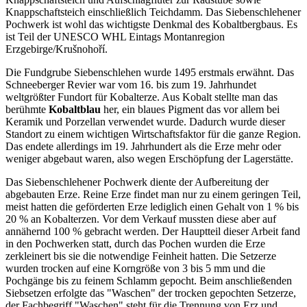
Knappschaftsteich einschließlich Teichdamm. Das Siebenschlehener
Pochwerk ist wohl das wichtigste Denkmal des Kobaltbergbaus. Es
ist Teil der UNESCO WHL Eintags Montanregion
Erzgebirge/Krušnohoří.
Die Fundgrube Siebenschlehen wurde 1495 erstmals erwähnt. Das
Schneeberger Revier war vom 16. bis zum 19. Jahrhundet
weltgrößter Fundort für Kobalterze. Aus Kobalt stellte man das
berühmte
Kobaltblau
her, ein blaues Pigment das vor allem bei
Keramik und Porzellan verwendet wurde. Dadurch wurde dieser
Standort zu einem wichtigen Wirtschaftsfaktor für die ganze Region.
Das endete allerdings im 19. Jahrhundert als die Erze mehr oder
weniger abgebaut waren, also wegen Erschöpfung der Lagerstätte.
Das Siebenschlehener Pochwerk diente der Aufbereitung der
abgebauten Erze. Reine Erze findet man nur zu einem geringen Teil,
meist hatten die geförderten Erze lediglich einen Gehalt von 1 % bis
20 % an Kobalterzen. Vor dem Verkauf mussten diese aber auf
annähernd 100 % gebracht werden. Der Hauptteil dieser Arbeit fand
in den Pochwerken statt, durch das Pochen wurden die Erze
zerkleinert bis sie die notwendige Feinheit hatten. Die Setzerze
wurden trocken auf eine Korngröße von 3 bis 5 mm und die
Pochgänge bis zu feinem Schlamm gepocht. Beim anschließenden
Siebsetzen erfolgte das "Waschen" der trocken gepochten Setzerze,
der Fachbegriff "Waschen" steht für die Trennung von Erz und