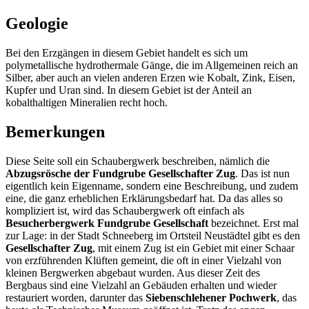
Geologie
Bei den Erzgängen in diesem Gebiet handelt es sich um
polymetallische hydrothermale Gänge, die im Allgemeinen reich an
Silber, aber auch an vielen anderen Erzen wie Kobalt, Zink, Eisen,
Kupfer und Uran sind. In diesem Gebiet ist der Anteil an
kobalthaltigen Mineralien recht hoch.
Bemerkungen
Diese Seite soll ein Schaubergwerk beschreiben, nämlich die
Abzugsrösche der Fundgrube Gesellschafter Zug
. Das ist nun
eigentlich kein Eigenname, sondern eine Beschreibung, und zudem
eine, die ganz erheblichen Erklärungsbedarf hat. Da das alles so
kompliziert ist, wird das Schaubergwerk oft einfach als
Besucherbergwerk Fundgrube Gesellschaft
bezeichnet. Erst mal
zur Lage: in der Stadt Schneeberg im Ortsteil Neustädtel gibt es den
Gesellschafter Zug
, mit einem Zug ist ein Gebiet mit einer Schaar
von erzführenden Klüften gemeint, die oft in einer Vielzahl von
kleinen Bergwerken abgebaut wurden. Aus dieser Zeit des
Bergbaus sind eine Vielzahl an Gebäuden erhalten und wieder
restauriert worden, darunter das
Siebenschlehener Pochwerk
, das