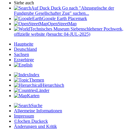
Siehe auch
Auf Duck Duck Go nach "Abzugsrösche der
Fundgrube Gesellschafter Zug" suchen...
Google Earth Placemark
OpenStreetMap
Technisches Museum Siebenschlehener Pochwerk,
offizielle website (besucht: 04-JUL-2025)
Hauptseite
Deutschland
Sachsen
Erzgebirge
Index
Themen
Hierarchisch
Länder
Karten
Suche
Allgemeine Informationen
Impressum
©Jochen Duckeck
Änderungen und Kritik