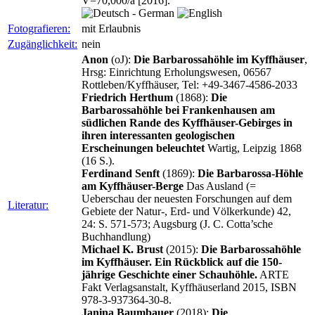
V=70,000/a [2016].
Fotografieren:
mit Erlaubnis
Zugänglichkeit:
nein
Anon
(oJ):
Die Barbarossahöhle im Kyffhäuser
,
Hrsg: Einrichtung Erholungswesen, 06567
Rottleben/Kyffhäuser, Tel: +49-3467-4586-2033
Friedrich Herthum
(1868):
Die
Barbarossahöhle bei Frankenhausen am
südlichen Rande des Kyffhäuser-Gebirges in
ihren interessanten geologischen
Erscheinungen beleuchtet
Wartig, Leipzig 1868
(16 S.).
Ferdinand Senft
(1869):
Die Barbarossa-Höhle
am Kyffhäuser-Berge
Das Ausland (=
Ueberschau der neuesten Forschungen auf dem
Literatur:
Gebiete der Natur-, Erd- und Völkerkunde) 42,
24: S. 571-573; Augsburg (J. C. Cotta’sche
Buchhandlung)
Michael K. Brust
(2015):
Die Barbarossahöhle
im Kyffhäuser. Ein Rückblick auf die 150-
jährige Geschichte einer Schauhöhle.
ARTE
Fakt Verlagsanstalt, Kyffhäuserland 2015, ISBN
978-3-937364-30-8.
Janina Baumbauer
(2018):
Die