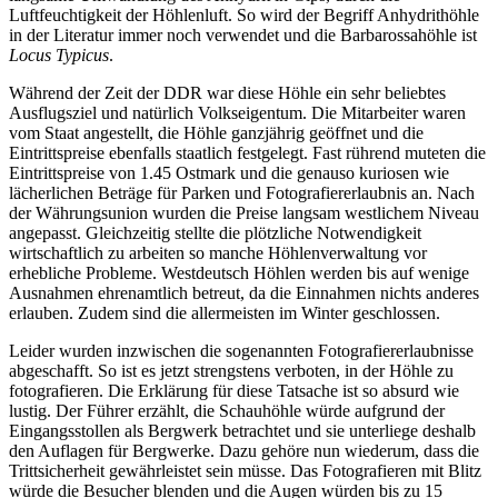
Luftfeuchtigkeit der Höhlenluft. So wird der Begriff Anhydrithöhle
in der Literatur immer noch verwendet und die Barbarossahöhle ist
Locus Typicus
.
Während der Zeit der DDR war diese Höhle ein sehr beliebtes
Ausflugsziel und natürlich Volkseigentum. Die Mitarbeiter waren
vom Staat angestellt, die Höhle ganzjährig geöffnet und die
Eintrittspreise ebenfalls staatlich festgelegt. Fast rührend muteten die
Eintrittspreise von 1.45 Ostmark und die genauso kuriosen wie
lächerlichen Beträge für Parken und Fotografiererlaubnis an. Nach
der Währungsunion wurden die Preise langsam westlichem Niveau
angepasst. Gleichzeitig stellte die plötzliche Notwendigkeit
wirtschaftlich zu arbeiten so manche Höhlenverwaltung vor
erhebliche Probleme. Westdeutsch Höhlen werden bis auf wenige
Ausnahmen ehrenamtlich betreut, da die Einnahmen nichts anderes
erlauben. Zudem sind die allermeisten im Winter geschlossen.
Leider wurden inzwischen die sogenannten Fotografiererlaubnisse
abgeschafft. So ist es jetzt strengstens verboten, in der Höhle zu
fotografieren. Die Erklärung für diese Tatsache ist so absurd wie
lustig. Der Führer erzählt, die Schauhöhle würde aufgrund der
Eingangsstollen als Bergwerk betrachtet und sie unterliege deshalb
den Auflagen für Bergwerke. Dazu gehöre nun wiederum, dass die
Trittsicherheit gewährleistet sein müsse. Das Fotografieren mit Blitz
würde die Besucher blenden und die Augen würden bis zu 15