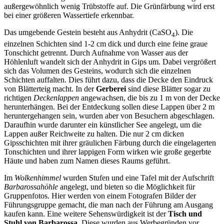
außergewöhnlich wenig Trübstoffe auf. Die Grünfärbung wird erst
bei einer größeren Wassertiefe erkennbar.
Das umgebende Gestein besteht aus Anhydrit (CaSO
). Die
4
einzelnen Schichten sind 1-2 cm dick und durch eine feine graue
Tonschicht getrennt. Durch Aufnahme von Wasser aus der
Höhlenluft wandelt sich der Anhydrit in Gips um. Dabei vergrößert
sich das Volumen des Gesteins, wodurch sich die einzelnen
Schichten auffalten. Dies führt dazu, dass die Decke den Eindruck
von Blätterteig macht. In der
Gerberei
sind diese Blätter sogar zu
richtigen
Deckenlappen
angewachsen, die bis zu 1 m von der Decke
herunterhängen. Bei der Entdeckung sollen diese Lappen über 2 m
heruntergehangen sein, wurden aber von Besuchern abgeschlagen.
Daraufhin wurde darunter ein künstlicher See angelegt, um die
Lappen außer Reichweite zu halten. Die nur 2 cm dicken
Gipsschichten mit ihrer gräulichen Färbung durch die eingelagerten
Tonschichten und ihrer lappigen Form wirken wie große gegerbte
Häute und haben zum Namen dieses Raums geführt.
Im
Wolkenhimmel
wurden Stufen und eine Tafel mit der Aufschrift
Barbarossahöhle
angelegt, und bieten so die Möglichkeit für
Gruppenfotos. Hier werden von einem Fotografen Bilder der
Führungsgruppe gemacht, die man nach der Führung am Ausgang
kaufen kann. Eine weitere Sehenswürdigkeit ist der
Tisch und
Stuhl von Barbarossa
. Diese wurden aus Werbegründen vor