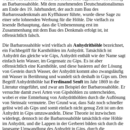
an Barbarossahöhle. Mit dem zunehmenden Deutschnationalismus
am Ende des 19. Jahrhundert, der auch zum Bau des
Barbarossadenkmals am Kyffhäuser führte, wurde diese Sage zu
einer sehr lohnenden Werbung für die Höhle. Die vielfach zu
lesende Behauptung, dass die Umbenennung erst im
Zusammenhang mit dem Bau des Denkmals erfolgt ist, ist
offensichtlich falsch.
Die Barbarossahöhle wird vielfach als
Anhydrithöhle
bezeichnet,
ein Fachbegriff für Karsthöhlen im Anhydrit. Tatsächlich ist
Anhydrit das gleiche wie Gips, Anhydrit enthält wie der Name sagt
einfach kein Wasser, im Gegensatz zu Gips. Es ist aber
offensichtlich eine Karsthöhle, und diese basieren auf der Lösung
von Gestein durch Wasser, der Anhydrit kommt also zwangsläufig
mit Wasser in Berührung und wandelt sich deshalb in Gips um. Den
Begriff Anhydrithöhle hat
Ferdinand Senft
im Jahr 1869 in die
Literatur eingeführt, und zwar am Beispiel der Barbarossahöhle. Er
versuchte damit zwei Arten von Gipshöhlen zu unterscheiden,
wobei er eine Entstehung von Anhydrithöhlen durch die Auflösung
von Steinsalz vermutete. Der Grund war, dass Salz noch schneller
gelöst wird als Gips und somit einfach nicht genug Zeit ist um den
Anhydrit in Gips umzuwandeln. Diese Theorie ist inzwischen
widerlegt, dennoch ist die Barbarossahöhle tatsächlich eine Höhle
im Anhydrit, und die Lappen in der Gerberei bilden sich durch die
langsame Umwandlung des Anhydrit in Gips, durch die