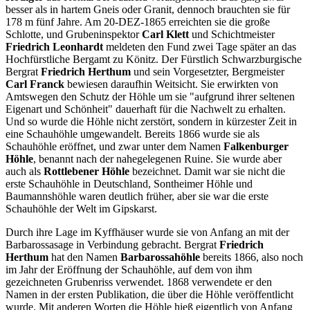
besser als in hartem Gneis oder Granit, dennoch brauchten sie für
178 m fünf Jahre. Am 20-DEZ-1865 erreichten sie die große
Schlotte, und Grubeninspektor
Carl Klett
und Schichtmeister
Friedrich Leonhardt
meldeten den Fund zwei Tage später an das
Hochfürstliche Bergamt zu Könitz. Der Fürstlich Schwarzburgische
Bergrat
Friedrich Herthum
und sein Vorgesetzter, Bergmeister
Carl Franck
bewiesen daraufhin Weitsicht. Sie erwirkten von
Amtswegen den Schutz der Höhle um sie "aufgrund ihrer seltenen
Eigenart und Schönheit" dauerhaft für die Nachwelt zu erhalten.
Und so wurde die Höhle nicht zerstört, sondern in kürzester Zeit in
eine Schauhöhle umgewandelt. Bereits 1866 wurde sie als
Schauhöhle eröffnet, und zwar unter dem Namen
Falkenburger
Höhle
, benannt nach der nahegelegenen Ruine. Sie wurde aber
auch als
Rottlebener Höhle
bezeichnet. Damit war sie nicht die
erste Schauhöhle in Deutschland, Sontheimer Höhle und
Baumannshöhle waren deutlich früher, aber sie war die erste
Schauhöhle der Welt im Gipskarst.
Durch ihre Lage im Kyffhäuser wurde sie von Anfang an mit der
Barbarossasage in Verbindung gebracht. Bergrat
Friedrich
Herthum
hat den Namen
Barbarossahöhle
bereits 1866, also noch
im Jahr der Eröffnung der Schauhöhle, auf dem von ihm
gezeichneten Grubenriss verwendet. 1868 verwendete er den
Namen in der ersten Publikation, die über die Höhle veröffentlicht
wurde. Mit anderen Worten die Höhle hieß eigentlich von Anfang