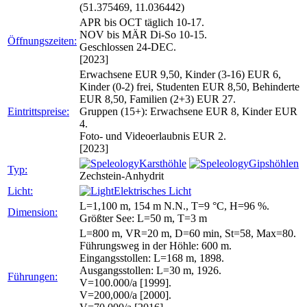
(51.375469, 11.036442)
APR bis OCT täglich 10-17.
NOV bis MÄR Di-So 10-15.
Öffnungszeiten:
Geschlossen 24-DEC.
[2023]
Erwachsene EUR 9,50, Kinder (3-16) EUR 6,
Kinder (0-2) frei, Studenten EUR 8,50, Behinderte
EUR 8,50, Familien (2+3) EUR 27.
Eintrittspreise:
Gruppen (15+): Erwachsene EUR 8, Kinder EUR
4.
Foto- und Videoerlaubnis EUR 2.
[2023]
Karsthöhle
Gipshöhlen
Typ:
Zechstein-Anhydrit
Licht:
Elektrisches Licht
L=1,100 m, 154 m N.N., T=9 °C, H=96 %.
Dimension:
Größter See: L=50 m, T=3 m
L=800 m, VR=20 m, D=60 min, St=58, Max=80.
Führungsweg in der Höhle: 600 m.
Eingangsstollen: L=168 m, 1898.
Ausgangsstollen: L=30 m, 1926.
Führungen:
V=100.000/a [1999].
V=200,000/a [2000].