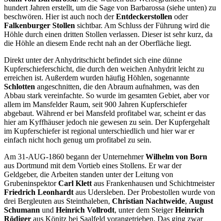
hundert Jahren erstellt, um die Sage von Barbarossa (siehe unten) zu
beschwören. Hier ist auch noch der
Entdeckerstollen
oder
Falkenburger Stollen
sichtbar. Am Schluss der Führung wird die
Höhle durch einen dritten Stollen verlassen. Dieser ist sehr kurz, da
die Höhle an diesem Ende recht nah an der Oberfläche liegt.
Direkt unter der Anhydritschicht befindet sich eine dünne
Kupferschieferschicht, die durch den weichen Anhydrit leicht zu
erreichen ist. Außerdem wurden häufig Höhlen, sogenannte
Schlotten
angeschnitten, die den Abraum aufnahmen, was den
Abbau stark vereinfachte. So wurde im gesamten Gebiet, aber vor
allem im Mansfelder Raum, seit 900 Jahren Kupferschiefer
abgebaut. Während er bei Mansfeld profitabel war, scheint er das
hier am Kyffhäuser jedoch nie gewesen zu sein. Der Kupfergehalt
im Kupferschiefer ist regional unterschiedlich und hier war er
einfach nicht hoch genug um profitabel zu sein.
Am 31-AUG-1860 begann der Unternehmer
Wilhelm von Born
aus Dortmund mit dem Vortieb eines Stollens. Er war der
Geldgeber, die Arbeiten standen unter der Leitung von
Grubeninspektor
Carl Klett
aus Frankenhausen und Schichtmeister
Friedrich Leonhardt
aus Udersleben. Der Probestollen wurde von
drei Bergleuten aus Steinthaleben,
Christian Nachtweide
,
August
Schumann
und
Heinrich Vollrodt
, unter dem Steiger
Heinrich
Rödiger
aus Könitz bei Saalfeld vorangetrieben. Das ging zwar