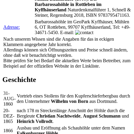
Barbarossahöhle in Rottleben im
Kyffhäuserland
Naturdenkmalführer 1, Schnell &
Steiner, Regensburg 2018, ISBN 9783795471163.
Barbarossahöhle im GeoPark Kyffhäuser, Mühlen
Adresse:
6, OT Rottleben, 99707 Kyffhäuserland, Tel: +49-
34671-5450. E-mail:
Nach unserem Wissen sind die Angaben für das in eckigen
Klammern angegebene Jahr korrekt.
Allerdings können sich Öffnungszeiten und Preise schnell ändern,
ohne daß wir benachrichtigt werden.
Bitte prüfen Sie bei Bedarf die aktuellen Werte beim Betreiber, zum
Beispiel auf der offiziellen Website in der Linkliste.
Geschichte
31-
Vortrieb eines Stollens für den Kupferschieferbergbau durch
AUG-
den Unternehmer
Wilhelm von Born
aus Dortmund.
1860
20-
nach 178 m Streckenlänge Anschnitt der Höhle durch die
DEZ-
Bergleute
Christian Nachtweide
,
August Schumann
und
1865
Heinrich Vollrodt
.
Ausbau und Eröffnung als Schauhöhle unter dem Namen
1866
Falkenburger Höhle
.