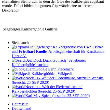
ehemaligen Steinbruch, in dem der Gips des Kalkberges abgebaut
wurde. Dabei bilden die grauen Gipswände eine malerische
Dekoration.
Segeberger Kalkberghöhle Gallerie
Siehe auch
Die Segeberger Kalkberghöhle von
Uwe Fricke
und
Friedhart Knolle
, Arbeitsgemeinschaft für Karstkunde
Harz e.V.
Auf Duck Duck Go nach "Segeberger
Kalkberghöhle" suchen
Google Earth Placemark
Kalkberghöhle - Wikipedia
Noctalis - Welt der Fledermäuse, offizielle Website
(besucht: 25-SEP-2020)
Noctalis – Welt der Fledermäuse und
Kalkberghöhlen (besucht: 25-SEP-2020)
Karl-May-Spiele (besucht: 25-SEP-2020)
Hauptseite
Deutschland