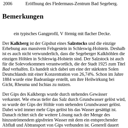
2006
Eröffnung des Fledermaus-Zentrum Bad Segeberg.
Bemerkungen
ein typisches Gangprofil, V förmig mit flacher Decke.
Der
Kalkberg
ist der Gipshut eines
Salzstocks
und die einzige
Erhebung aus massivem Felsgestein in Schleswig-Holstein. Deshalb
ist es auch nicht verwunderlich, dass die Segeberger Kalkhöhlen die
einzigen Höhlen in Schleswig-Holstein sind. Der Salzstock ist auch
für die Solevorkommen verantwortlich, die der Stadt 1925 zum Titel
Bad
verhalfen. Es handelt sich dabei um eine der stärksten Solen
Deutschlands mit einer Konzentration von 26,74%. Schon im Jahre
1884 wurde eine Badeanlage erstellt, um ihre Heilwirkung bei
Gicht, Rheuma und Ischias zu nutzen.
Der Gips des Kalkbergs wurde durch stehendes Gewässer
verkarstet. Wie etwas tiefer das Salz durch Grundwasser gelöst wird,
so wurde der Gips der Höhle vom stehenden Grundwasser gelöst.
Dabei wird immer mehr Gips gelöst bis das Wasser gesättigt ist.
Danach richtet sich die weitere Lösung nach der Menge des
hinzuströmendem gipsfreien Wasser mit dem ein entsprechender
Abfluß und Abtransport von Gips verbunden ist. Generell dauert