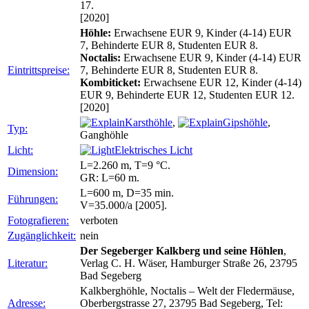
17.
[2020]
Höhle:
Erwachsene EUR 9, Kinder (4-14) EUR
7, Behinderte EUR 8, Studenten EUR 8.
Noctalis:
Erwachsene EUR 9, Kinder (4-14) EUR
Eintrittspreise:
7, Behinderte EUR 8, Studenten EUR 8.
Kombiticket:
Erwachsene EUR 12, Kinder (4-14)
EUR 9, Behinderte EUR 12, Studenten EUR 12.
[2020]
Karsthöhle
,
Gipshöhle
,
Typ:
Ganghöhle
Licht:
Elektrisches Licht
L=2.260 m, T=9 °C.
Dimension:
GR: L=60 m.
L=600 m, D=35 min.
Führungen:
V=35.000/a [2005].
Fotografieren:
verboten
Zugänglichkeit:
nein
Der Segeberger Kalkberg und seine Höhlen
,
Literatur:
Verlag C. H. Wäser, Hamburger Straße 26, 23795
Bad Segeberg
Kalkberghöhle, Noctalis – Welt der Fledermäuse,
Adresse:
Oberbergstrasse 27, 23795 Bad Segeberg, Tel: