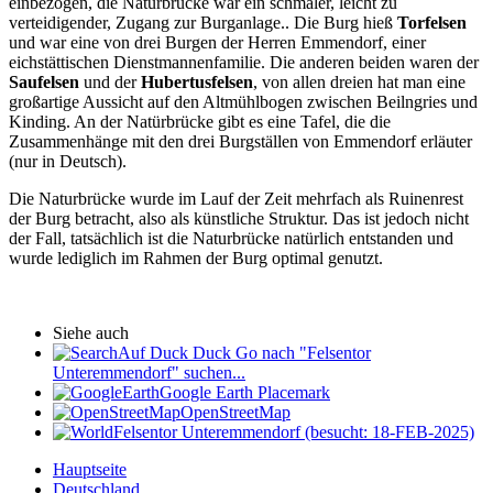
einbezogen, die Naturbrücke war ein schmaler, leicht zu
verteidigender, Zugang zur Burganlage.. Die Burg hieß
Torfelsen
und war eine von drei Burgen der Herren Emmendorf, einer
eichstättischen Dienstmannenfamilie. Die anderen beiden waren der
Saufelsen
und der
Hubertusfelsen
, von allen dreien hat man eine
großartige Aussicht auf den Altmühlbogen zwischen Beilngries und
Kinding. An der Natürbrücke gibt es eine Tafel, die die
Zusammenhänge mit den drei Burgställen von Emmendorf erläuter
(nur in Deutsch).
Die Naturbrücke wurde im Lauf der Zeit mehrfach als Ruinenrest
der Burg betracht, also als künstliche Struktur. Das ist jedoch nicht
der Fall, tatsächlich ist die Naturbrücke natürlich entstanden und
wurde lediglich im Rahmen der Burg optimal genutzt.
Siehe auch
Auf Duck Duck Go nach "Felsentor
Unteremmendorf" suchen...
Google Earth Placemark
OpenStreetMap
Felsentor Unteremmendorf (besucht: 18-FEB-2025)
Hauptseite
Deutschland