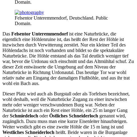
Domain.
Felsentor Unteremmendorf, Deutschland. Public
Domain.
Das
Felsentor Unteremmendorf
ist eine Naturbrücke, die
eigentlich eine Höhlenruine ist, das heißt der Rest der Höhle ist
inzwischen durch Verwitterung zerstört. Nur ein kleiner Teil des
Höhlendachs ist noch vorhanden und bildet so die spektakuläre
Naturbrücke. Die Höhle entstand als das Tal deutlich weniger tief
war, bevor die Urdonau sich einschnitt und das Altmühltal schuf. Zu
dieser Zeit entwässerte die Umgebung auf dem Niveau der
Naturbrücke in Richtung Urdonautal. Das heutige Tor war wohl
relativ nahe am Eingang der damaligen Flußhöhle, und aus ihr trat
wohl ein Bach aus.
Dieser Platz wird auch als Burgstall oder als Torfelsen bezeichnet,
wohl deshalb, weil die Naturbrücke Zugang zu einer inzwischen
mehr oder weniger verschwundenen Burg war. Neben der
Naturbrücke ist auch ein Rest einer Höhle, ein 25 m langer Gang
der
Schmiedeloch
oder
Östliches Schneiderloch
genannt wird,
zugänglich. Dazu muss man eine kurze Eisenleiter hinaufsteigen.
Weiter westlich gibt es eine zweite Höhle die 15 m lang ist und
Westliches Schneiderloch
heißt. Beide waren in die Burganlage