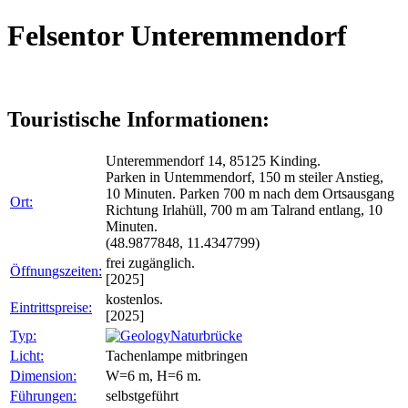
Felsentor Unteremmendorf
Touristische Informationen:
Unteremmendorf 14, 85125 Kinding.
Parken in Untemmendorf, 150 m steiler Anstieg,
10 Minuten. Parken 700 m nach dem Ortsausgang
Ort:
Richtung Irlahüll, 700 m am Talrand entlang, 10
Minuten.
(48.9877848, 11.4347799)
frei zugänglich.
Öffnungszeiten:
[2025]
kostenlos.
Eintrittspreise:
[2025]
Typ:
Naturbrücke
Licht:
Tachenlampe mitbringen
Dimension:
W=6 m, H=6 m.
Führungen:
selbstgeführt