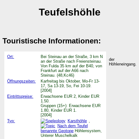
Teufelshöhle
Touristische Informationen:
Ort:
Bei Steinau an der Straße, 3 km N
der
an der Straße nach Freiensteinau.
Höhleneingang.
Von Fulda 35 km auf der B40, von
Frankfurt auf der A66 nach
Steinau. (48,Kc46)
Öffnungszeiten:
Karfreitag bis Oktober, Mo-Fr 13-
17, Sa 13-19, So, Fei 10-19.
[2004]
Eintrittspreise:
Erwachsene EUR 2, Kinder EUR
1.50.
Gruppen (15+): Erwachsene EUR
1.80, Kinder EUR 1.
[2004]
Typ:
Karsthöhle
,
Nach dem Teufel
benannte Geotope
Höhlensystem,
Unterer Muschelkalk