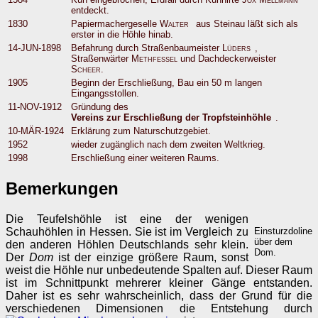
entdeckt.
1830
Papiermachergeselle
Walter
aus Steinau läßt sich als
erster in die Höhle hinab.
14-JUN-1898
Befahrung durch Straßenbaumeister
Lüders
,
Straßenwärter
Methfessel
und Dachdeckerweister
Scheer
.
1905
Beginn der Erschließung, Bau ein 50 m langen
Eingangsstollen.
11-NOV-1912
Gründung des
Vereins zur Erschließung der Tropfsteinhöhle
.
10-MÄR-1924
Erklärung zum Naturschutzgebiet.
1952
wieder zugänglich nach dem zweiten Weltkrieg.
1998
Erschließung einer weiteren Raums.
Bemerkungen
Die Teufelshöhle ist eine der wenigen
Schauhöhlen in Hessen. Sie ist im Vergleich zu
Einsturzdoline
über dem
den anderen Höhlen Deutschlands sehr klein.
Dom.
Der
Dom
ist der einzige größere Raum, sonst
weist die Höhle nur unbedeutende Spalten auf. Dieser Raum
ist im Schnittpunkt mehrerer kleiner Gänge entstanden.
Daher ist es sehr wahrscheinlich, dass der Grund für die
verschiedenen Dimensionen die Entstehung durch