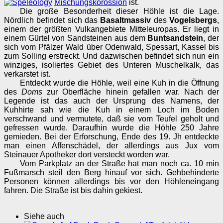
Mischungskorossion
ist.
Die große Besonderheit dieser Höhle ist die Lage.
Nördlich befindet sich das
Basaltmassiv
des
Vogelsbergs
,
einem der größten Vulkangebiete Mitteleuropas. Er liegt in
einem Gürtel von Sandsteinen aus dem
Buntsandstein
, der
sich vom Pfälzer Wald über Odenwald, Spessart, Kassel bis
zum Solling erstreckt. Und dazwischen befindet sich nun ein
winziges, isoliertes Gebiet des Unteren Muschelkalk, das
verkarstet ist.
Entdeckt wurde die Höhle, weil eine Kuh in die Öffnung
des
Doms
zur Oberfläche hinein gefallen war. Nach der
Legende ist das auch der Ursprung des Namens, der
Kuhhirte sah wie die Kuh in einem Loch im Boden
verschwand und vermutete, daß sie vom Teufel geholt und
gefressen wurde. Daraufhin wurde die Höhle 250 Jahre
gemieden. Bei der Erforschung, Ende des 19. Jh entdeckte
man einen Affenschädel, der allerdings aus Jux vom
Steinauer Apotheker dort versteckt worden war.
Vom Parkplatz an der Straße hat man noch ca. 10 min
Fußmarsch steil den Berg hinauf vor sich. Gehbehinderte
Personen können allerdings bis vor den Höhleneingang
fahren. Die Straße ist bis dahin gekiest.
Siehe auch