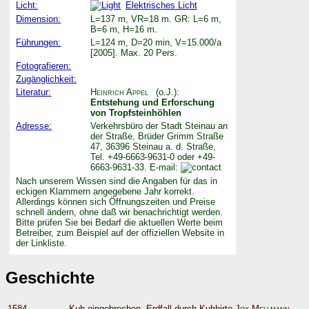
Licht:
Elektrisches Licht
Dimension:
L=137 m, VR=18 m. GR: L=6 m,
B=6 m, H=16 m.
Führungen:
L=124 m, D=20 min, V=15.000/a
[2005]. Max. 20 Pers.
Fotografieren:
Zugänglichkeit:
Literatur:
Heinrich Appel
(o.J.):
Entstehung und Erforschung
von Tropfsteinhöhlen
Adresse:
Verkehrsbüro der Stadt Steinau an
der Straße, Brüder Grimm Straße
47, 36396 Steinau a. d. Straße,
Tel. +49-6663-9631-0 oder +49-
6663-9631-33. E-mail:
Nach unserem Wissen sind die Angaben für das in
eckigen Klammern angegebene Jahr korrekt.
Allerdings können sich Öffnungszeiten und Preise
schnell ändern, ohne daß wir benachrichtigt werden.
Bitte prüfen Sie bei Bedarf die aktuellen Werte beim
Betreiber, zum Beispiel auf der offiziellen Website in
der Linkliste.
Geschichte
1584
Kuh eingebrochen, Erdfall durch Kuhhirte
Jox Mellmann