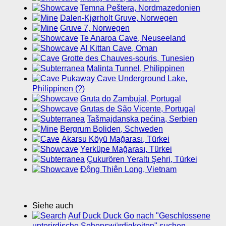
Temna Peštera, Nordmazedonien
Dalen-Kjørholt Gruve, Norwegen
Gruve 7, Norwegen
Te Anaroa Cave, Neuseeland
Al Kittan Cave, Oman
Grotte des Chauves-souris, Tunesien
Malinta Tunnel, Philippinen
Pukaway Cave Underground Lake,
Philippinen (?)
Gruta do Zambujal, Portugal
Grutas de São Vicente, Portugal
Tašmajdanska pećina, Serbien
Bergrum Boliden, Schweden
Akarsu Köyü Mağarası, Türkei
Yerküpe Mağarası, Türkei
Çukurören Yeraltı Şehri, Türkei
Động Thiên Long, Vietnam
Siehe auch
Auf Duck Duck Go nach "Geschlossene
unterirdische Sehenswürdigkeiten" suchen