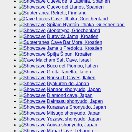
Cueva de la Lastrilla, Spanien
Cuevo del Llanos, Spanien
Retretti, Finnland
Loizos Cave, Ithaka, Griechenland
Spílaio Nymfón, Ithaka, Griechenland
Alepotrypa, Griechenland
Ðurovića Jama, Kroatien
Cave Bar More, Kroatien
Jama u Predolcu, Kroatien
Špilja Šipun, Kroatien
Malcham Salt Cave, Israel
Buco del Piombo, Italien
Grotta Tanella, Italien
Nonsuch Caves, Italien
Byakuren-do, Japan
Nanaori shonyudo, Japan
Diamond cave, Japan
Daimasu shonyudo, Japan
Kurasawa Shonyudo, Japan
Mitsugo shonyudo, Japan
Yozawa shonyudo, Japan
Aoiwa shonyudo, Japan
Mabaj Cave, Lebanon