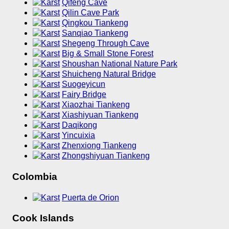
Qifeng Cave
Qilin Cave Park
Qingkou Tiankeng
Sanqiao Tiankeng
Shegeng Through Cave
Big & Small Stone Forest
Shoushan National Nature Park
Shuicheng Natural Bridge
Suogeyicun
Fairy Bridge
Xiaozhai Tiankeng
Xiashiyuan Tiankeng
Daqikong
Yincuixia
Zhenxiong Tiankeng
Zhongshiyuan Tiankeng
Colombia
Puerta de Orion
Cook Islands