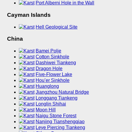
Port Alberni Hole in the Wall
Cayman Islands
Hell Geological Site
China
Bamei Polje
Cotton Sinkhole
Dashiwei Tiankeng
Dragon Hole
Five-Flower Lake
Hou’er Sinkhole
Huanglong
Jiangzhou Natural Bridge
Longgang Tiankeng
Longlin Shihai
Moon Hill
Naigu Stone Forest
Nanjing Tianshengqiao
Leye Piercing Tiankeng