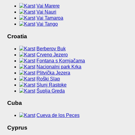
Vai Marere
Vai Nauri
Vai Tamaroa
Vai Tango
Croatia
Berberov Buk
Crveno Jezero
Fontana s Kornjačama
Nacionalni park Krka
Plitvička Jezera
Roški Slap
Slunj Rastoke
Šuplja Greda
Cuba
Cueva de los Peces
Cyprus