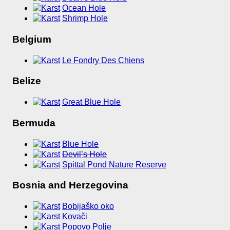
Ocean Hole
Shrimp Hole
Belgium
Le Fondry Des Chiens
Belize
Great Blue Hole
Bermuda
Blue Hole
Devil’s Hole
Spittal Pond Nature Reserve
Bosnia and Herzegovina
Bobijaško oko
Kovači
Popovo Polje